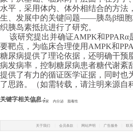
水平，采用体内、体外相结合的方法
生、发展中的关键问题——胰岛β细
织胰岛素抵抗进行了研究。
该研究提出并确证AMPK和PPAR
要靶点，为临床合理使用AMPK和PPA
糖尿病提供了理论依据，还明确干预
病发病率，控制糖尿病患者糖代谢紊
提供了有力的循证医学证据，同时也
了思路。（如需转载，请注明来源自
关键字相关信息：
政协
专家
内分泌
脂毒性
|
|
|
|
关于我们
会员条款
网站声明
广告服务
联系