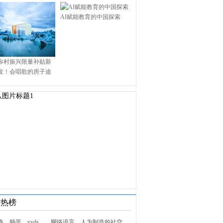
AI赋能教育的中国探索
乡村振兴限量补贴新
发！会唱歌的房子途
.9万启幕乡村田园新境
技热榜
1. 内卷、躺平、yyds……网络语言，人为制造的社交屏障？