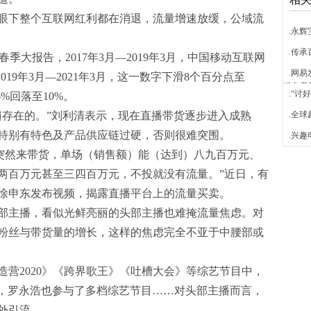
下整个互联网红利都在消退，流量增速放缓，公域流
.永
.传承
联网春季大报告，2017年3月—2019年3月，中国移动互联网
.网易
19年3月—2021年3月，这一数字下滑8个百分点至
绿色意
.“
6%回落至10%。
遍存在的。”刘利清表示，现在直播带货逐步进入成熟
.全球
特别有特色及产品供应链过硬，否则很难突围。
.兴
突然来带货，单场（销售额）能（达到）八九百万元、
两百万元甚至三四百万元，不投就没有流量。”近日，有
徐申东发布视频，揭露直播平台上的流量买卖。
主播，看似光鲜亮丽的头部主播也难掩流量焦虑。对
粉丝与带货量的增长，这样的焦虑完全不亚于中腰部或
营2020》《跨界歌王》《吐槽大会》等综艺节目中，
”家族，罗永浩也参与了多档综艺节目……对头部主播而言，
外引流。