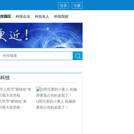
登录
注册
科技园区
科技企业
科技名人
科技院校
说科技
人民币“硬钱包”来
Q萌可爱的小黄人 机械师
可视卡首亮相
要霸占你的桌面了！