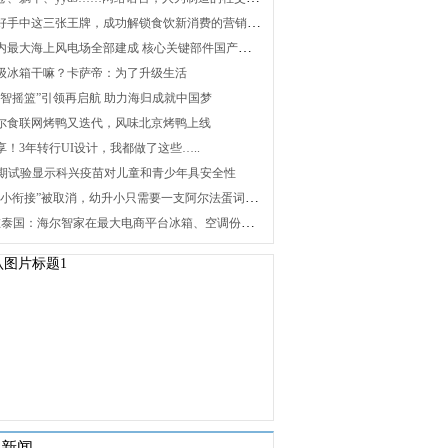
2. 打好手中这三张王牌，成功解锁食饮新消费的营销密码
3. 国内最大海上风电场全部建成 核心关键部件国产化攻关未来可期
 升级冰箱干嘛？卡萨帝：为了升级生活
 “海智摇篮”引领再启航 助力海归成就中国梦
 海尔食联网烤鸭又迭代，风味北京烤鸭上线
分享！3年转行UI设计，我都做了这些…..
 Ⅰ/Ⅱ期试验显示科兴疫苗对儿童和青少年具安全性
9. “幼小衔接”被取消，幼升小只需要一支阿尔法蛋词典笔
10. 在泰国：海尔智家在最大电商平台冰箱、空调份额第一
关新闻