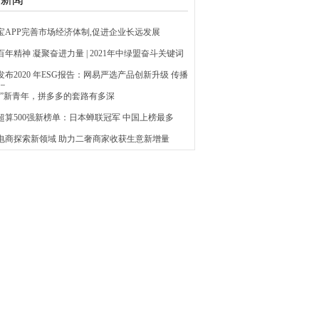
辉宝APP完善市场经济体制,促进企业长远发展
百年精神 凝聚奋进力量 | 2021年中绿盟奋斗关键词
发布2020 年ESG报告：网易严选产品创新升级 传播
识
讨好”新青年，拼多多的套路有多深
超算500强新榜单：日本蝉联冠军 中国上榜最多
趣电商探索新领域 助力二奢商家收获生意新增量