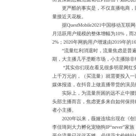
更严酷的事实是，不仅直播电商，眼
量接近天花板。
据QuestMobile2021中国移动互
月活跃用户规模的整体增幅为10%，而20
2%；2020年网购用户增速由2019年的1
“流量红利消退时，‍‍流量焦虑是普
期，大主播几乎垄断市场，小主播除非
‍ “其实你们现在看见很多明星网红
上千万元的，（买流量）就需要投入一
媒体报道，在抖音上做直播带货的演员
实际上，为流量所困的远不止中腰部
头部主播而言，焦虑更多来自如何保持
者小主播。
2020年以来，薇娅连续出现在《创造
李佳琦则大力孵化宠物狗IP“never
平台流量已远远不够，必须花大价钱站