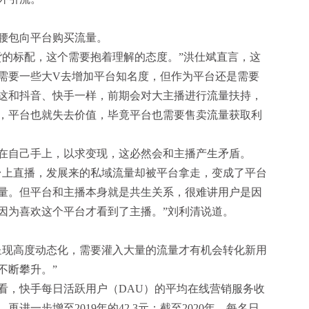
腰包向平台购买流量。
的标配，这个需要抱着理解的态度。”洪仕斌直言，这
需要一些大V去增加平台知名度，但作为平台还是需要
这和抖音、快手一样，前期会对大主播进行流量扶持，
，平台也就失去价值，毕竟平台也需要售卖流量获取利
自己手上，以求变现，这必然会和主播产生矛盾。
上直播，发展来的私域流量却被平台拿走，变成了平台
量。但平台和主播本身就是共生关系，很难讲用户是因
因为喜欢这个平台才看到了主播。”刘利清说道。
现高度动态化，需要灌入大量的流量才有机会转化新用
不断攀升。”
，快手每日活跃用户（DAU）的平均在线营销服务收
2元，再进一步增至2019年的42.3元；截至2020年，每名日