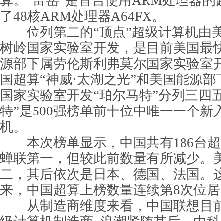
算。“富岳”是首台使用ARM处理器
了48核ARM处理器A64FX。
位列第二的“顶点”超级计算机由
树岭国家实验室开发，是目前美国最
源部下属劳伦斯利弗莫尔国家实验室开
国超算“神威·太湖之光”和美国能源
国家实验室开发“珀尔马特”分列三四
特”是500强榜单前十位中唯一一个新
机。
本次榜单显示，中国共有186台超
蝉联第一，但较此前数量有所减少。美
二，其后依次是日本、德国、法国。这是
来，中国超算上榜数量连续第8次位居
从制造商维度来看，中国联想目前