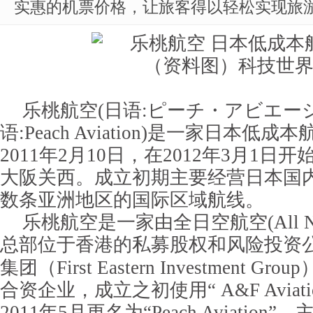
实惠的机票价格，让旅客得以轻松实现旅
乐桃航空(日语:ピーチ・アビエー
语:Peach Aviation)是一家日本
2011年2月10日，在2012年3月1
大阪关西。
成立初期主要经营日本国
数条亚洲地区的国际区域航线。
乐桃航空是一家由全日空航空(All Nipp
总部位于香港的私募股权和风险投资
集团（First Eastern Investment 
合资企业，成立之初使用“ A&F Aviat
2011年5月更名为“Peach Aviatio