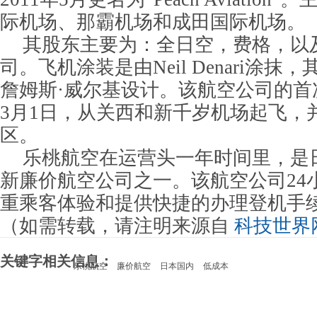
际机场、那霸机场和成田国际机场。
其股东主要为：全日空，费格，以
司。飞机涂装是由Neil Denari涂
詹姆斯·威尔基设计。该航空公司的首次
3月1日，从关西和新千岁机场起飞，
区。
乐桃航空在运营头一年时间里，是
新廉价航空公司之一。该航空公司24
重乘客体验和提供快捷的办理登机手
（如需转载，请注明来源自
科技世界
关键字相关信息：
乐桃航空
廉价航空
日本国内
低成本