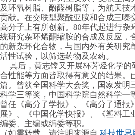
及环氧树脂、酚醛树脂等，为航天技
贡献。在交联型聚酰亚胺和合成三嗪
高分子上有所创新。80年代起进行杂
统研究杂环烯酮缩胺的合成及反应，合
的新杂环化合物，与国内外有关研究
活性试验，以筛选药物及农药。
其后，
黄志镗
又开展杯芳烃化学的
合性能等方面皆取得有意义的结果。已
篇。曾获全国科学大会奖，国家发明
科学三等奖，中国科学院自然科学一
曾任《高分子学报》、《高分子通报
展》、《中国化学快报》、《塑料工
编委、主编或编委等职。
（如需转载，请注明来源自
科技世界