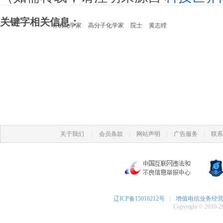
关键字相关信息：
有机化学家
高分子化学家
院士
黄志镗
|
|
|
|
关于我们
会员条款
网站声明
广告服务
联系
辽ICP备15016212号
|
增值电信业务经营许可
Copyright © 2010-20