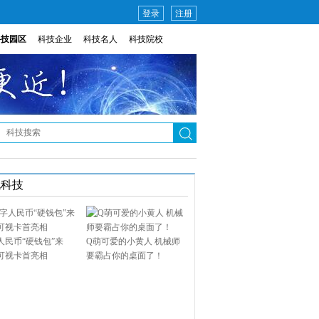
登录
注册
科技园区
科技企业
科技名人
科技院校
说科技
人民币“硬钱包”来
Q萌可爱的小黄人 机械师
可视卡首亮相
要霸占你的桌面了！