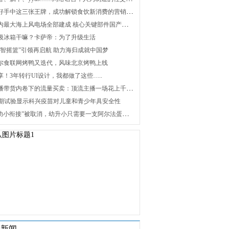
2. 打好手中这三张王牌，成功解锁食饮新消费的营销密码
3. 国内最大海上风电场全部建成 核心关键部件国产化攻关未来可期
 升级冰箱干嘛？卡萨帝：为了升级生活
 “海智摇篮”引领再启航 助力海归成就中国梦
 海尔食联网烤鸭又迭代，风味北京烤鸭上线
分享！3年转行UI设计，我都做了这些…..
8. 直播带货内卷下的流量买卖：顶流主播一场花上千万元，红利消退焦虑暴增
 Ⅰ/Ⅱ期试验显示科兴疫苗对儿童和青少年具安全性
10. “幼小衔接”被取消，幼升小只需要一支阿尔法蛋词典笔
关新闻