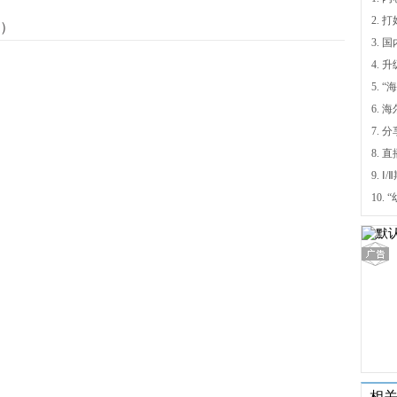
）
4.
5.
6.
7. 
9.
相