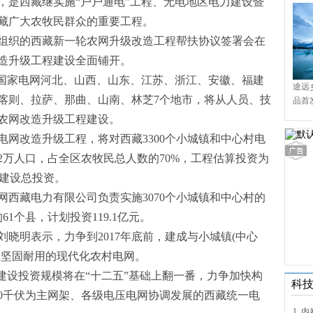
，是西藏继实施“户户通电”工程、无电地区电力建设暨
藏广大农牧民群众的重要工程。
组织的西藏新一轮农网升级改造工程帮扶协议签署会在
造升级工程建设全面铺开。
，国家电网河北、山西、山东、江苏、浙江、安徽、福建
途远
喀则、拉萨、那曲、山南、林芝7个地市，将从人员、技
品首
境9
农网改造升级工程建设。
网改造升级工程，将对西藏3300个小城镇和中心村电
62万人口，占全区农牧民总人数的70%，工程估算投资为
程建设总投资。
家电网西藏电力有限公司负责实施3070个小城镇和中心村的
1个县，计划投资119.1亿元。
晓明表示，力争到2017年底前，建成与小城镇(中心
、坚固耐用的现代化农村电网。
建设投资规模将在“十二五”基础上翻一番，力争加快构
科
00千伏为主网架、各级电压电网协调发展的西藏统一电