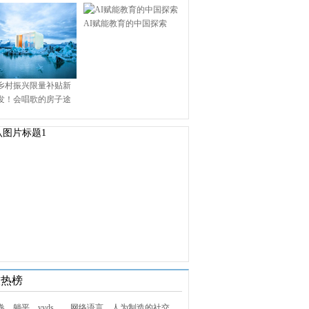
AI赋能教育的中国探索
乡村振兴限量补贴新
发！会唱歌的房子途
.9万启幕乡村田园新境
技热榜
1. 内卷、躺平、yyds……网络语言，人为制造的社交屏障？