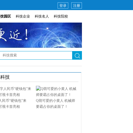
登录
注册
科技园区
科技企业
科技名人
科技院校
说科技
人民币“硬钱包”来
Q萌可爱的小黄人 机械师
可视卡首亮相
要霸占你的桌面了！