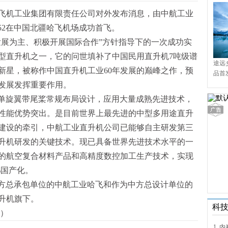
哈尔滨飞机工业集团有限责任公司对外发布消息，由中航工业
52在中国北疆哈飞机场成功首飞。
主发展为主、积极开展国际合作”方针指导下的一次成功实
型直升机之一，它的问世填补了中国民用直升机7吨级谱
途远
新星，被称作中国直升机工业60年发展的巅峰之作，预
品首
境9
发展发挥重要作用。
、单旋翼带尾桨常规布局设计，应用大量成熟先进技术，
性能优势突出。是目前世界上最先进的中型多用途直升
建设的牵引，中航工业直升机公司已能够自主研发第三
升机研发的关键技术。现已具备世界先进技术水平的一
的航空复合材料产品和高精度数控加工生产技术，实现
%国产化。
中方总承包单位的中航工业哈飞和作为中方总设计单位的
升机旗下。
科
）