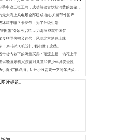
2. 打好手中这三张王牌，成功解锁食饮新消费的营销密码
3. 国内最大海上风电场全部建成 核心关键部件国产化攻关未来可期
 升级冰箱干嘛？卡萨帝：为了升级生活
 “海智摇篮”引领再启航 助力海归成就中国梦
 海尔食联网烤鸭又迭代，风味北京烤鸭上线
分享！3年转行UI设计，我都做了这些…..
8. 直播带货内卷下的流量买卖：顶流主播一场花上千万元，红利消退焦虑暴增
 Ⅰ/Ⅱ期试验显示科兴疫苗对儿童和青少年具安全性
10. “幼小衔接”被取消，幼升小只需要一支阿尔法蛋词典笔
关新闻