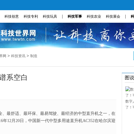
|
|
科技创意
科技专利
科技玩具
科技军事
科技农业
科技展会
>
>
界网
科技资讯
制造
级谱系空白
图
数字
了！
安全、最舒适、最环保、最易驾驶、最经济的中型直升机之一，在
6年12月20日，中国新一代中型多用途直升机AC352在哈尔滨迎