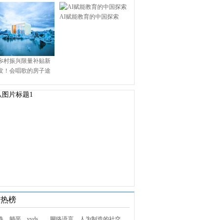
AI赋能教育的中国探索
乡村振兴限量补贴新
发！会唱歌的房子途
.9万启幕乡村田园新境
技热榜
1. 内卷、躺平、yyds……网络语言，人为制造的社交屏障？