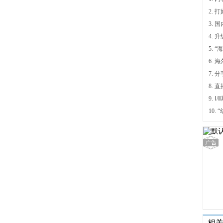
4.
5.
6.
7. 
9.
相