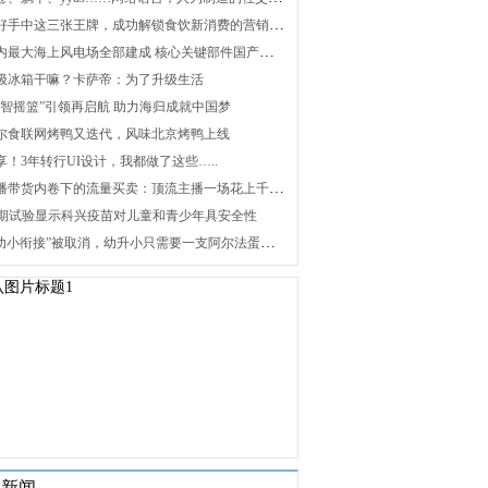
2. 打好手中这三张王牌，成功解锁食饮新消费的营销密码
3. 国内最大海上风电场全部建成 核心关键部件国产化攻关未来可期
 升级冰箱干嘛？卡萨帝：为了升级生活
 “海智摇篮”引领再启航 助力海归成就中国梦
 海尔食联网烤鸭又迭代，风味北京烤鸭上线
分享！3年转行UI设计，我都做了这些…..
8. 直播带货内卷下的流量买卖：顶流主播一场花上千万元，红利消退焦虑暴增
 Ⅰ/Ⅱ期试验显示科兴疫苗对儿童和青少年具安全性
10. “幼小衔接”被取消，幼升小只需要一支阿尔法蛋词典笔
关新闻