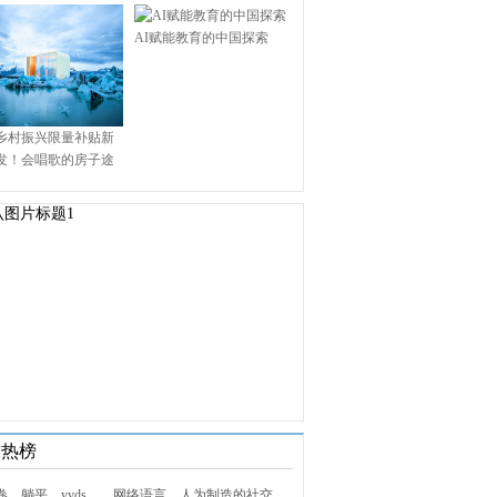
AI赋能教育的中国探索
乡村振兴限量补贴新
发！会唱歌的房子途
.9万启幕乡村田园新境
技热榜
1. 内卷、躺平、yyds……网络语言，人为制造的社交屏障？