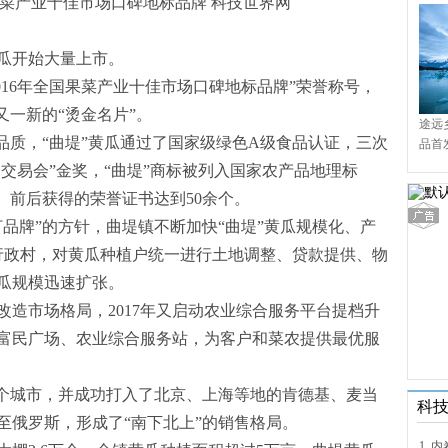
瓜开始大量上市。
2016年全国果菜产业十佳市场口碑地标品牌”荣誉称号，
又一新的“烫金名片”。
途远
品质，“曲堤”黄瓜通过了国家级绿色A级食品认证，三次
品首
境9
品交易会”金奖，“曲堤”商标被列入国家农产品地理标
。前后获得的荣誉证书达到50余个。
品牌”的方针，曲堤镇不断加快“曲堤”黄瓜规模化、产
个行政村，对黄瓜种植户统一进行土地调整、贷款提供、物
瓜规模迅速扩张。
升改造市场格局，2017年又启动农业综合服务平台提档升
富民广场、农业综合服务站，为客户和菜农提供最优服
多个城市，并成功打入了北京、上海等地的肯德基、麦当
科
至俄罗斯，形成了“南下北上”的销售格局。