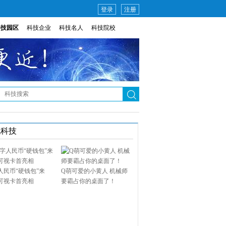
登录
注册
科技园区
科技企业
科技名人
科技院校
说科技
人民币“硬钱包”来
Q萌可爱的小黄人 机械师
可视卡首亮相
要霸占你的桌面了！