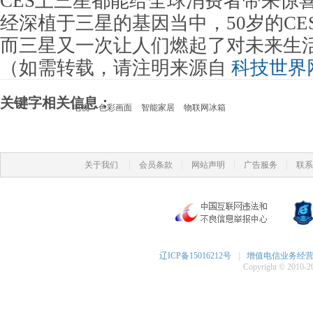
CES上三星都能给全球消费者带来惊
经深植于三星的基因当中，50岁的CE
而三星又一次让人们燃起了对未来生
（如需转载，请注明来源自
科技世界
关键字相关信息：
电视
色彩画面
智能家居
物联网冰箱
|
|
|
|
关于我们
会员条款
网站声明
广告服务
联系
辽ICP备15016212号
|
增值电信业务经营许可
Copyright © 2010-20