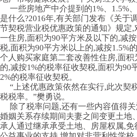
一些房地产中介提到的1%、1.5%、
是什么?2016年,有关部门发布《关
节契税营业税优惠政策的通知》规定,
一住房,面积为90平方米及以下的,减
税,面积为90平方米以上的,减按1.5%
个人购买家庭第二套改善性住房,面积
的,减按1%的税率征收契税,面积为90
2%的税率征收契税。
“上述优惠政策依然在实行,此次契
税税率。”樊勇说。
除了税率问题,还有一些内容值得关
婚姻关系存续期间夫妻之间变更土地、
承人通过继承承受土地、房屋权属,免
公益事业的支持,增加对非营利性学校