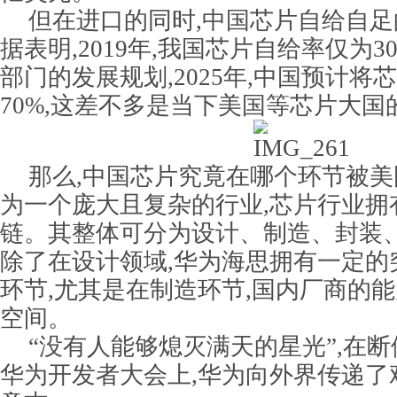
但在进口的同时,中国芯片自给自
据表明,2019年,我国芯片自给率仅为
部门的发展规划,2025年,中国预计
70%,这差不多是当下美国等芯片大国
那么,中国芯片究竟在哪个环节被美国
为一个庞大且复杂的行业,芯片行业拥
链。其整体可分为设计、制造、封装
除了在设计领域,华为海思拥有一定的
环节,尤其是在制造环节,国内厂商的
空间。
“没有人能够熄灭满天的星光”,在断
华为开发者大会上,华为向外界传递了