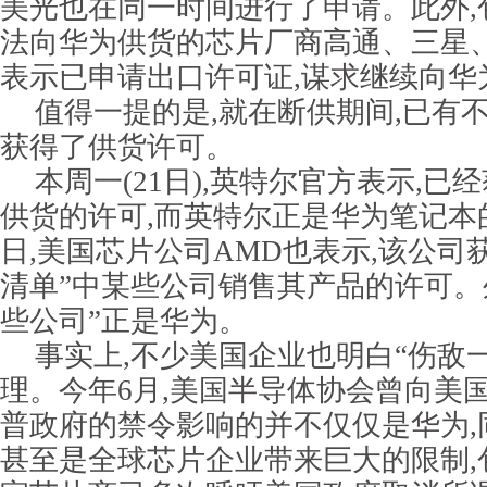
美光也在同一时间进行了申请。此外,
法向华为供货的芯片厂商高通、三星、
表示已申请出口许可证,谋求继续向华
值得一提的是,就在断供期间,已有
获得了供货许可。
本周一(21日),英特尔官方表示,
供货的许可,而英特尔正是华为笔记本
日,美国芯片公司AMD也表示,该公司
清单”中某些公司销售其产品的许可。
些公司”正是华为。
事实上,不少美国企业也明白“伤敌一
理。今年6月,美国半导体协会曾向美
普政府的禁令影响的并不仅仅是华为,
甚至是全球芯片企业带来巨大的限制,