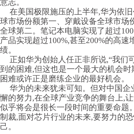
意志。
在美国极限施压的上半年,华为依
球市场份额第一、穿戴设备全球市场份
全球第二。笔记本电脑实现了超过10
产品实现超过100%,甚至200%的高
绩。
正如华为创始人任正非所说,“我们
到的困难,但这也是一个最大的机会时
困难或许正是磨练企业的最好机会。
华为的未来犹未可知。但对中国企
懈的努力,在全球产业竞争的舞台上,让
似乎将会是很长一段时间的重要命题
制裁,面对芯片行业的未来,要努力的
己。