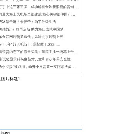
2. 打好手中这三张王牌，成功解锁食饮新消费的营销密码
3. 国内最大海上风电场全部建成 核心关键部件国产化攻关未来可期
 升级冰箱干嘛？卡萨帝：为了升级生活
 “海智摇篮”引领再启航 助力海归成就中国梦
 海尔食联网烤鸭又迭代，风味北京烤鸭上线
分享！3年转行UI设计，我都做了这些…..
8. 直播带货内卷下的流量买卖：顶流主播一场花上千万元，红利消退焦虑暴增
 Ⅰ/Ⅱ期试验显示科兴疫苗对儿童和青少年具安全性
10. “幼小衔接”被取消，幼升小只需要一支阿尔法蛋词典笔
关新闻