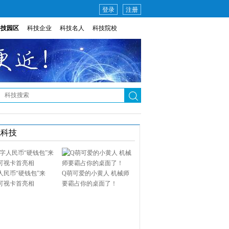
登录
注册
科技园区
科技企业
科技名人
科技院校
说科技
人民币“硬钱包”来
Q萌可爱的小黄人 机械师
可视卡首亮相
要霸占你的桌面了！