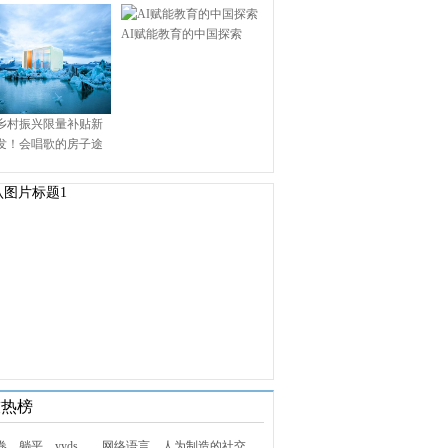
AI赋能教育的中国探索
乡村振兴限量补贴新
发！会唱歌的房子途
.9万启幕乡村田园新境
技热榜
1. 内卷、躺平、yyds……网络语言，人为制造的社交屏障？