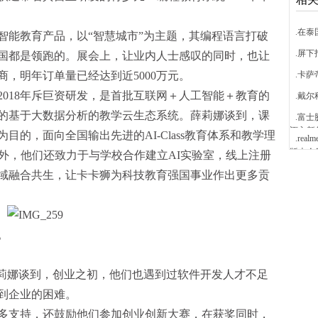
.在
智能教育产品，以“智慧城市”为主题，其编程语言打破
.屏下
国都是领跑的。展会上，让业内人士感叹的同时，也让
，明年订单量已经达到近5000万元。
.卡
018年斥巨资研发，是首批互联网＋人工智能＋教育的
.戴尔
的基于大数据分析的教学云生态系统。薛莉娜谈到，课
.富
迈入新
的，面向全国输出先进的AI-Class教育体系和教学理
.rea
版本今
外，他们还致力于与学校合作建立AI实验室，线上注册
私有域融合共生，让卡卡狮为科技教育强国事业作出更多贡
。
薛莉娜谈到，创业之初，他们也遇到过软件开发人才不足
到企业的困难。
多支持，还鼓励他们参加创业创新大赛，在获奖同时，