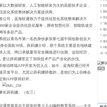
一家以大数据研发、人工智能研发为主的高新技术企业，
信息化系统整体解决方案提供商。
4.
发公司，蓝海软通致力于提供信息化系统整体解决方
5.
400家企业提供信息化服务，拥有智慧社区、智能轨道交
6.
网等多款产品。
7. 
真系统以青岛市第一名的身份参加第七届中国创新创业大
跻身全国前30强。薛莉娜介绍，那个系统主要是在地铁建
9.
铁人流、闸口承载量等安全阈值进行估测。这段经历，
”，更让薛莉娜坚定了加快技术产品产业化的步伐。
等移动终端APP开发为切入点，如今，蓝海软通已经开
速开发平台。尤其让薛莉娜骄傲的，是他们为上合峰会
制APP获得好评。
事长薛莉娜。（右三）
海软通带着其自主研发的青少儿AI编程教育系统——卡卡
相