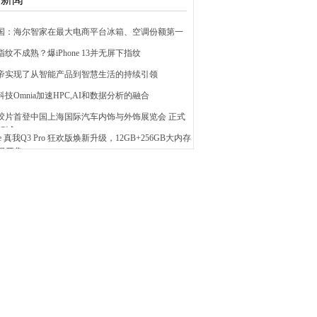
泰国：海尔智家在最大电商平台冰箱、空调份额第一
指纹不成熟？爆iPhone 13并无屏下指纹
萨帝实现了从智能产品到智慧生活的持续引领
科技Omnia加速HPC,AI和数据分析的融合
士胶片首登中国上海国际汽车内饰与外饰展览会 正式
领域
lme 真我Q3 Pro 狂欢版焕新升级，12GB+256GB大内存
日开售