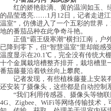
红的娇艳欲滴、黄的温润如玉、绿
的晶莹透亮……1月12日，记者走进
温室”，仿佛进入了一个五彩的世界，
地的番茄品种在此争奇斗艳。
正值“霸王级寒潮”横扫江南，户
已降到零下，但“智慧温室”里却能感
温度显示在20.1℃，完全没有传统大
十个金属栽培槽整齐排开，栽培槽里
番茄藤蔓沿着铁丝向上攀爬。
记者发现，有些植株藤蔓上安装有
还安装了摄像头，这些都是自动控制
“我们利用传感器、摄像头等物联
4G、Zigbee、WiFi等网络传输技
知、传输、获取、处理关于温室内环