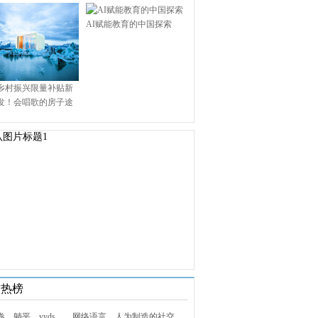
AI赋能教育的中国探索
乡村振兴限量补贴新
发！会唱歌的房子途
.9万启幕乡村田园新境
技热榜
1. 内卷、躺平、yyds……网络语言，人为制造的社交屏障？