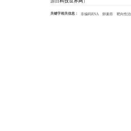
源自
科技世界网
）
关键字相关信息：
非编码RNA
卵巢癌
靶向性