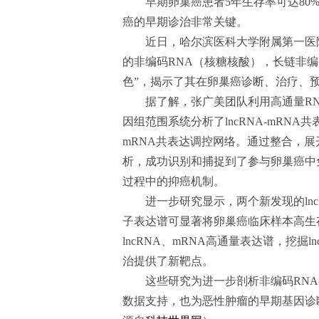
早期卵巢癌患者5年生存率可达80%
癌的早期诊治非常关键。
近日，哈尔滨医科大学附属第一医
的非编码RNA（核糖核酸），长链非编码
色”，揭示了其在卵巢癌诊断、治疗、
据了解，张广美团队利用高通量R
因组范围系统分析了lncRNA-mRNA共
mRNA共表达调控网络。通过整合，
析，成功识别和捕捉到了参与卵巢癌中免
过程中的抑癌机制。
进一步研究显示，两个新发现的ln
子表达谱可显著将卵巢癌临床样本高生
lncRNA、mRNA高通量表达谱，挖掘
治提供了新靶点。
这些研究为进一步剖析非编码RN
数据支持，也为恶性肿瘤的早期基因诊