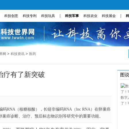
|
|
科技创意
科技专利
科技玩具
科技军事
科技农业
科技展会
>
>
界网
科技资讯
医药
治疗有了新突破
图
数字
了！
RNA（核糖核酸），长链非编码RNA（lnc RNA）在卵巢癌
在卵巢癌诊断、治疗、预后标志物识别等研究中的重要功能。