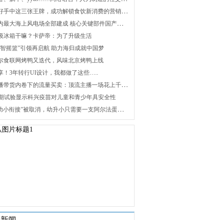
2. 打好手中这三张王牌，成功解锁食饮新消费的营销密码
3. 国内最大海上风电场全部建成 核心关键部件国产化攻关未来可期
 升级冰箱干嘛？卡萨帝：为了升级生活
 “海智摇篮”引领再启航 助力海归成就中国梦
 海尔食联网烤鸭又迭代，风味北京烤鸭上线
分享！3年转行UI设计，我都做了这些…..
8. 直播带货内卷下的流量买卖：顶流主播一场花上千万元，红利消退焦虑暴增
 Ⅰ/Ⅱ期试验显示科兴疫苗对儿童和青少年具安全性
10. “幼小衔接”被取消，幼升小只需要一支阿尔法蛋词典笔
关新闻