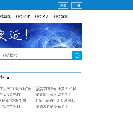
登录
注册
科技园区
科技企业
科技名人
科技院校
说科技
人民币“硬钱包”来
Q萌可爱的小黄人 机械师
可视卡首亮相
要霸占你的桌面了！