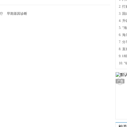
治疗
早期基因诊断
4.
5.
6.
7. 
9.
相