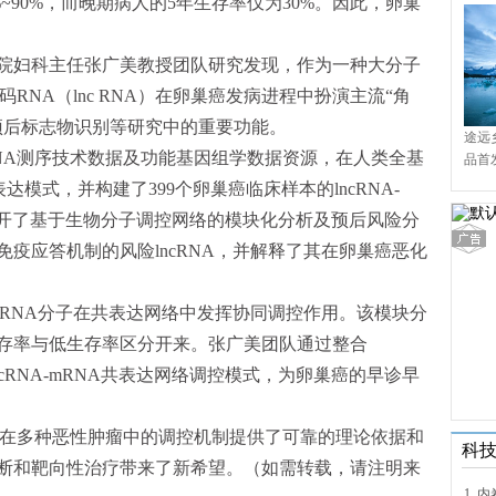
~90%，而晚期病人的5年生存率仅为30%。因此，卵巢
院妇科主任张广美教授团队研究发现，作为一种大分子
RNA（lnc RNA）在卵巢癌发病进程中扮演主流“角
预后标志物识别等研究中的重要功能。
途远
NA测序技术数据及功能基因组学数据资源，在人类全基
品首
境9
表达模式，并构建了399个卵巢癌临床样本的lncRNA-
展开了基于生物分子调控网络的模块化分析及预后风险分
疫应答机制的风险lncRNA，并解释了其在卵巢癌恶化
cRNA分子在共表达网络中发挥协同调控作用。该模块分
存率与低生存率区分开来。张广美团队通过整合
lncRNA-mRNA共表达网络调控模式，为卵巢癌的早诊早
A在多种恶性肿瘤中的调控机制提供了可靠的理论依据和
科
断和靶向性治疗带来了新希望。（如需转载，请注明来