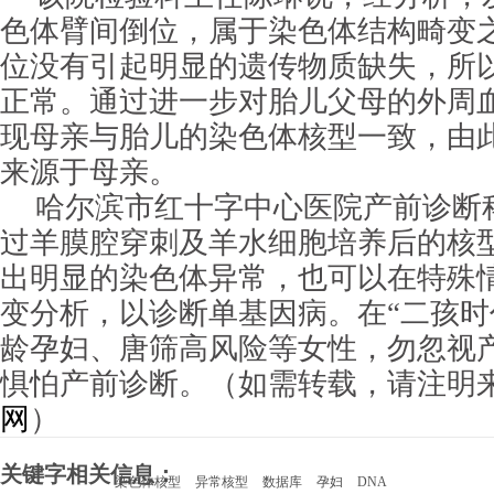
色体臂间倒位，属于染色体结构畸变
位没有引起明显的遗传物质缺失，所
正常。通过进一步对胎儿父母的外周
现母亲与胎儿的染色体核型一致，由
来源于母亲。
哈尔滨市红十字中心医院产前诊断
过羊膜腔穿刺及羊水细胞培养后的核
出明显的染色体异常，也可以在特殊情
变分析，以诊断单基因病。在“二孩时代
龄孕妇、唐筛高风险等女性，勿忽视
惧怕产前诊断。（如需转载，请注明
网
）
关键字相关信息：
染色体核型
异常核型
数据库
孕妇
DNA