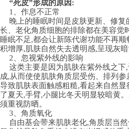
“死皮”形成的原因:
1、作息不正常
晚上的睡眠时间是皮肤更新、修复
长、老化角质细胞的排除都在美容觉时
睡眠不足,都会让新陈代谢功能不再顺
积增厚,肌肤自然失去透明感,呈现灰
2、忽视紫外线的影响
这类主要是因为肌肤在紫外线之下
成,从而使使肌肤角质层受伤、排列参
导致肌肤表面触感粗糙,看起来自然显
了夏天,手臂,小腿比冬天明显较暗黄
须重视防晒。
3、角质氧化
自由基会带来肌肤老化,角质层当然