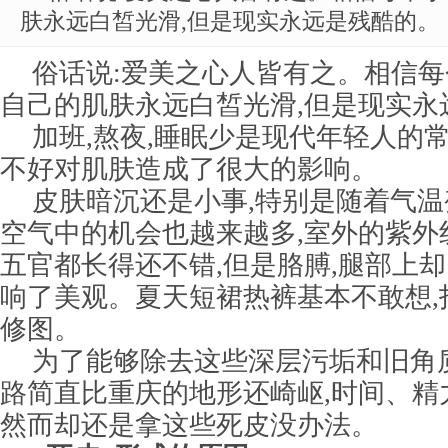
肤永远白皙光滑,但是现实永远是残酷的。
俗话说:爱美之心人皆有之。相信每
自己的肌肤永远白皙光滑,但是现实永
加班,熬夜,睡眠少是现代年轻人的
不好对肌肤造成了很大的影响。
皮肤暗沉还是小事,特别是随着气温
空气中的机会也越来越多,室外的紫外
五官都长得还不错,但是胳膊,腿部上
响了美观。夏天短裙热裤基本不敢想,
修图。
为了能够除去这些深层污垢和旧角
路简直比重庆的地形还崎岖,时间、精
然而却还是拿这些死皮没办法。