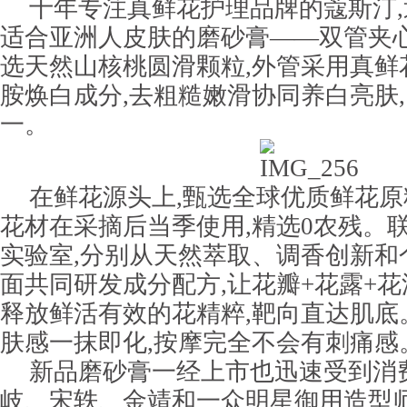
十年专注真鲜花护理品牌的蔻斯汀
适合亚洲人皮肤的磨砂膏——双管夹
选天然山核桃圆滑颗粒,外管采用真鲜
胺焕白成分,去粗糙嫩滑协同养白亮肤
一。
在鲜花源头上,甄选全球优质鲜花原
花材在采摘后当季使用,精选0农残。
实验室,分别从天然萃取、调香创新和
面共同研发成分配方,让花瓣+花露+花
释放鲜活有效的花精粹,靶向直达肌底
肤感一抹即化,按摩完全不会有刺痛感
新品磨砂膏一经上市也迅速受到消
岐、宋轶、金靖和一众明星御用造型