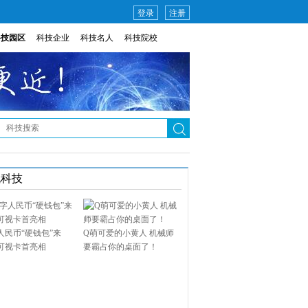
登录
注册
科技园区
科技企业
科技名人
科技院校
说科技
人民币“硬钱包”来
Q萌可爱的小黄人 机械师
可视卡首亮相
要霸占你的桌面了！