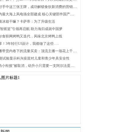
2. 打好手中这三张王牌，成功解锁食饮新消费的营销密码
3. 国内最大海上风电场全部建成 核心关键部件国产化攻关未来可期
 升级冰箱干嘛？卡萨帝：为了升级生活
 “海智摇篮”引领再启航 助力海归成就中国梦
 海尔食联网烤鸭又迭代，风味北京烤鸭上线
分享！3年转行UI设计，我都做了这些…..
8. 直播带货内卷下的流量买卖：顶流主播一场花上千万元，红利消退焦虑暴增
 Ⅰ/Ⅱ期试验显示科兴疫苗对儿童和青少年具安全性
10. “幼小衔接”被取消，幼升小只需要一支阿尔法蛋词典笔
关新闻