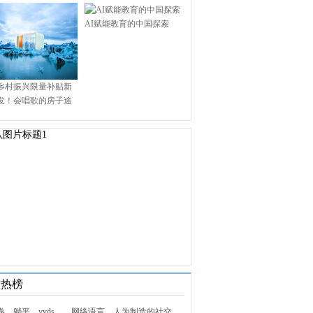
AI赋能教育的中国探索
乡村振兴限量补贴新
发！会唱歌的房子途
.9万启幕乡村田园新境
技热榜
1. 内卷、躺平、yyds……网络语言，人为制造的社交屏障？