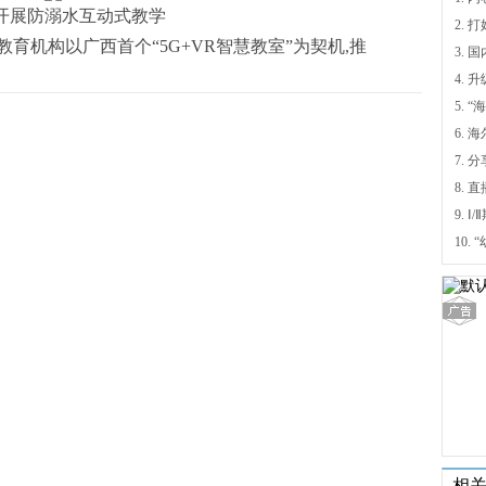
开展防溺水互动式教学
育机构以广西首个“5G+VR智慧教室”为契机,推
4.
5.
6.
7. 
9.
相