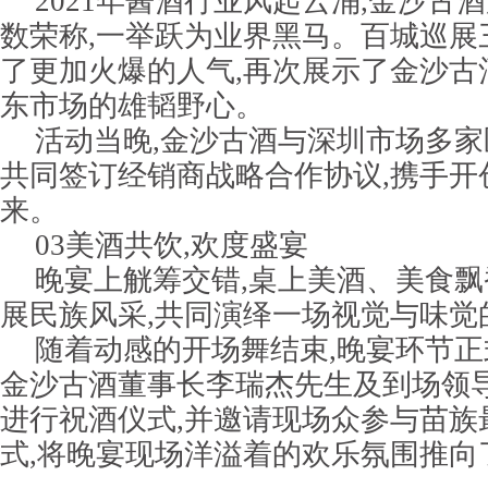
2021年酱酒行业风起云涌,金沙古
数荣称,一举跃为业界黑马。百城巡展
了更加火爆的人气,再次展示了金沙古
东市场的雄韬野心。
活动当晚,金沙古酒与深圳市场多
共同签订经销商战略合作协议,携手开
来。
03美酒共饮,欢度盛宴
晚宴上觥筹交错,桌上美酒、美食飘
展民族风采,共同演绎一场视觉与味觉
随着动感的开场舞结束,晚宴环节
金沙古酒董事长李瑞杰先生及到场领
进行祝酒仪式,并邀请现场众参与苗族
式,将晚宴现场洋溢着的欢乐氛围推向