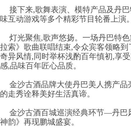
接下来,歌舞表演、模特产品及丹
味互动游戏等多个精彩节目轮番上演
灯光聚焦,歌声悠扬。一场丹巴特
拉索》歌曲联唱结束,令众宾客领略到
奇异风情,同时举杯浅酌百年慎初,享
感,品味百年匠心品质。
金沙古酒品牌大使丹巴美人携产品
的走秀诠释美好生活真谛。
金沙古酒百城巡演经典环节—丹巴
神韵》再现鹏城盛宴。