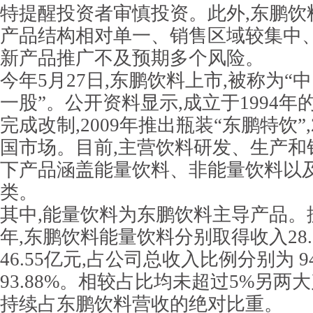
特提醒投资者审慎投资。此外,东鹏饮
产品结构相对单一、销售区域较集中
新产品推广不及预期多个风险。
今年5月27日,东鹏饮料上市,被称为“
一股”。公开资料显示,成立于1994年的
完成改制,2009年推出瓶装“东鹏特饮”
国市场。目前,主营饮料研发、生产和
下产品涵盖能量饮料、非能量饮料以
类。
其中,能量饮料为东鹏饮料主导产品。据财报,
年,东鹏饮料能量饮料分别取得收入28.
46.55亿元,占公司总收入比例分别为 94.
93.88%。相较占比均未超过5%另两
持续占东鹏饮料营收的绝对比重。