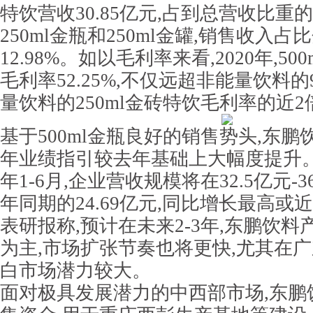
特饮营收30.85亿元,占到总营收比重的
250ml金瓶和250ml金罐,销售收入占比
12.98%。如以毛利率来看,2020年,5
毛利率52.25%,不仅远超非能量饮料的9
量饮料的250ml金砖特饮毛利率的近2
基于500ml金瓶良好的销售势头,东鹏饮
年业绩指引较去年基础上大幅度提升。
年1-6月,企业营收规模将在32.5亿元-3
年同期的24.69亿元,同比增长最高或
表研报称,预计在未来2-3年,东鹏饮料产
为主,市场扩张节奏也将更快,尤其在
白市场潜力较大。
面对极具发展潜力的中西部市场,东鹏饮