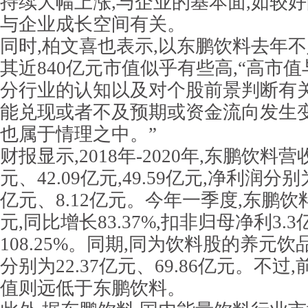
持续大幅上涨,与企业的基本面,如较
与企业成长空间有关。
同时,柏文喜也表示,以东鹏饮料去年不
其近840亿元市值似乎有些高,“高市
分行业的认知以及对个股前景判断有关
能兑现或者不及预期或资金流向发生变
也属于情理之中。”
财报显示,2018年-2020年,东鹏饮料营
元、42.09亿元,49.59亿元,净利润分别为
亿元、8.12亿元。今年一季度,东鹏饮料
元,同比增长83.37%,扣非归母净利3.
108.25%。同期,同为饮料股的养元
分别为22.37亿元、69.86亿元。不
值则远低于东鹏饮料。