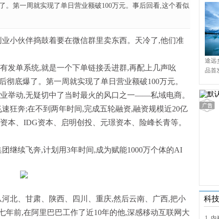
爆了。第一周就实现了单日营业额破100万元。事后回看,这个看似
他的创业小伙伴捣鼓着要在微信群里卖东西。天冷了,他们准
途远
也没有发单系统,就是一个下单链接丢进群,再配上几声吆
品首
境9
之后彻底爆了。第一周就实现了单日营业额破100万元。
创业举动,无疑切中了当时最火的风口之一——私域电商。
速狂奔;在不到两年时间,完成五轮融资,融资规模近20亿
资本、IDG资本、启明创投、元璟资本、险峰长青等。
团继续飞奔,计划用3年时间,成为赋能1000万个体的AI
,从河北、甘肃、陕西、四川、重庆,然后云南、广西,把小
科
年前,在阿里巴巴工作了近10年的他,深感移动互联网大