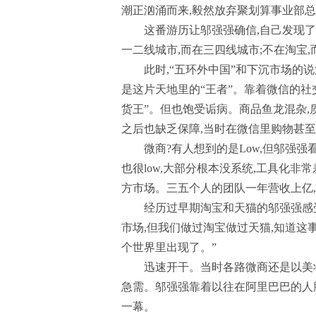
潮正汹涌而来,毅然放弃聚划算事业部总
这番游历让邬强强确信,自己发现了
一二线城市,而在三四线城市;不在淘宝,
此时,“五环外中国”和下沉市场
是这片天地里的“王者”。靠着微信的社
货王”。但也饱受诟病。商品鱼龙混杂,
之后也缺乏保障,当时在微信里购物甚
微商?有人想到的是Low,但邬强强
也很low,大部分根本没系统,工具化非
方市场。三五个人的团队一年营收上亿,
经历过早期淘宝和天猫的邬强强感
市场,但我们做过淘宝做过天猫,知道这
个世界里出现了。”
迅速开干。当时各路微商还是以美妆
急需。邬强强靠着以往在阿里巴巴的人
一幕。