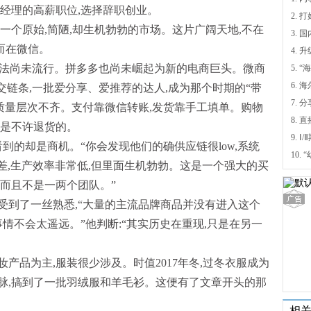
经理的高薪职位,选择辞职创业。
一个原始,简陋,却生机勃勃的市场。这片广阔天地,不在
而在微信。
4.
的说法尚未流行。拼多多也尚未崛起为新的电商巨头。微商
5.
6.
交链条,一批爱分享、爱推荐的达人,成为那个时期的“带
7. 
质量层次不齐。支付靠微信转账,发货靠手工填单。购物
至是不许退货的。
9.
看到的却是商机。“你会发现他们的确供应链很low,系统
常差,生产效率非常低,但里面生机勃勃。这是一个强大的买
而且不是一两个团队。”
受到了一丝熟悉,“大量的主流品牌商品并没有进入这个
事情不会太遥远。”他判断:“其实历史在重现,只是在另一
产品为主,服装很少涉及。时值2017年冬,过冬衣服成为
脉,搞到了一批羽绒服和羊毛衫。这便有了文章开头的那
相