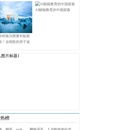
AI赋能教育的中国探索
乡村振兴限量补贴新
发！会唱歌的房子途
.9万启幕乡村田园新境
技热榜
1. 内卷、躺平、yyds……网络语言，人为制造的社交屏障？