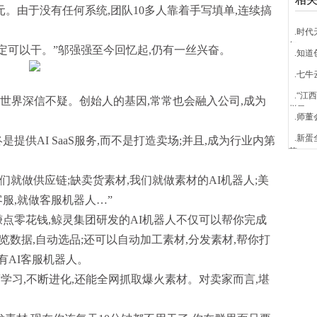
元。由于没有任何系统,团队10多人靠着手写填单,连续搞
.时
年
肯定可以干。”邬强强至今回忆起,仍有一丝兴奋。
.知
.七牛
.“
世界深信不疑。创始人的基因,常常也会融入公司,成为
栏目
.师
.新蛋
提供AI SaaS服务,而不是打造卖场;并且,成为行业内第
荣
我们就做供应链;缺卖货素材,我们就做素材的AI机器人;美
服,就做客服机器人…”
赚点零花钱,鲸灵集团研发的AI机器人不仅可以帮你完成
览数据,自动选品;还可以自动加工素材,分发素材,帮你打
还有AI客服机器人。
度学习,不断进化,还能全网抓取爆火素材。对卖家而言,堪