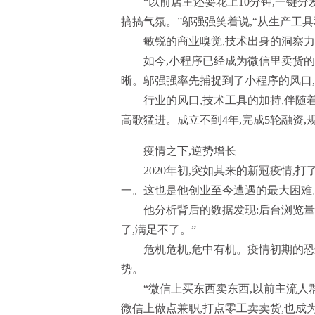
“以前店主还要花上10分钟,一键分
搞搞气氛。”邬强强笑着说,“从生产工
敏锐的商业嗅觉,技术出身的洞察
如今,小程序已经成为微信里卖货的
晰。邬强强率先捕捉到了小程序的风口
行业的风口,技术工具的加持,伴随
高歌猛进。成立不到4年,完成5轮融资,
疫情之下,逆势增长
2020年初,突如其来的新冠疫情
一。这也是他创业至今遭遇的最大困难
他分析背后的数据发现:后台浏览量
了,满足不了。”
危机危机,危中有机。疫情初期的恐
势。
“微信上买东西卖东西,以前主流人
微信上做点兼职,打点零工卖卖货,也成