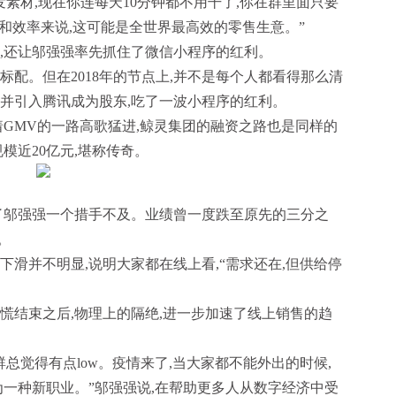
发素材,现在你连每天10分钟都不用干了,你在群里面只要
具和效率来说,这可能是全世界最高效的零售生意。”
力,还让邬强强率先抓住了微信小程序的红利。
标配。但在2018年的节点上,并不是每个人都看得那么清
,并引入腾讯成为股东,吃了一波小程序的红利。
着GMV的一路高歌猛进,鲸灵集团的融资之路也是同样的
规模近20亿元,堪称传奇。
,打了邬强强一个措手不及。业绩曾一度跌至原先的三分之
。
下滑并不明显,说明大家都在线上看,“需求还在,但供给停
慌结束之后,物理上的隔绝,进一步加速了线上销售的趋
群总觉得有点low。疫情来了,当大家都不能外出的时候,
为一种新职业。”邬强强说,在帮助更多人从数字经济中受