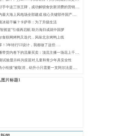
2. 打好手中这三张王牌，成功解锁食饮新消费的营销密码
3. 国内最大海上风电场全部建成 核心关键部件国产化攻关未来可期
 升级冰箱干嘛？卡萨帝：为了升级生活
 “海智摇篮”引领再启航 助力海归成就中国梦
 海尔食联网烤鸭又迭代，风味北京烤鸭上线
分享！3年转行UI设计，我都做了这些…..
8. 直播带货内卷下的流量买卖：顶流主播一场花上千万元，红利消退焦虑暴增
 Ⅰ/Ⅱ期试验显示科兴疫苗对儿童和青少年具安全性
10. “幼小衔接”被取消，幼升小只需要一支阿尔法蛋词典笔
关新闻