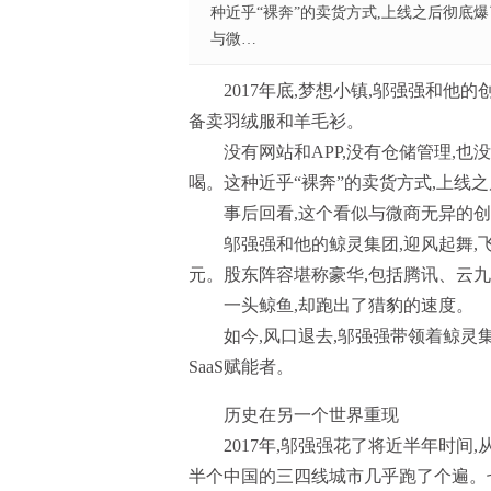
种近乎“裸奔”的卖货方式,上线之后彻底
与微…
2017年底,梦想小镇,邬强强和
备卖羽绒服和羊毛衫。
没有网站和APP,没有仓储管理,
喝。这种近乎“裸奔”的卖货方式,上线
事后回看,这个看似与微商无异的
邬强强和他的鲸灵集团,迎风起舞,飞
元。股东阵容堪称豪华,包括腾讯、云九
一头鲸鱼,却跑出了猎豹的速度。
如今,风口退去,邬强强带领着鲸灵集
SaaS赋能者。
历史在另一个世界重现
2017年,邬强强花了将近半年时间
半个中国的三四线城市几乎跑了个遍。七