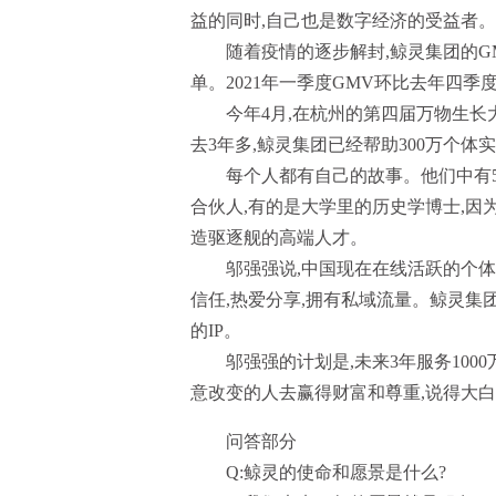
益的同时,自己也是数字经济的受益者。
随着疫情的逐步解封,鲸灵集团的G
单。2021年一季度GMV环比去年四季
今年4月,在杭州的第四届万物生长
去3年多,鲸灵集团已经帮助300万个体
每个人都有自己的故事。他们中有
合伙人,有的是大学里的历史学博士,因
造驱逐舰的高端人才。
邬强强说,中国现在在线活跃的个体数
信任,热爱分享,拥有私域流量。鲸灵集
的IP。
邬强强的计划是,未来3年服务100
意改变的人去赢得财富和尊重,说得大白
问答部分
Q:鲸灵的使命和愿景是什么?