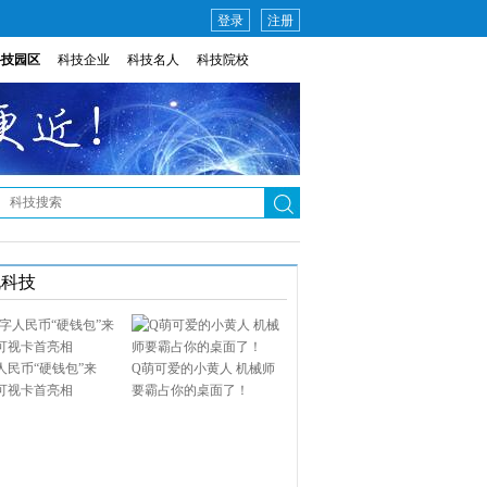
登录
注册
科技园区
科技企业
科技名人
科技院校
说科技
人民币“硬钱包”来
Q萌可爱的小黄人 机械师
可视卡首亮相
要霸占你的桌面了！