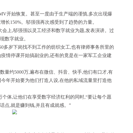
MV开始恢复。甚至一度由于生产端的谨慎,多次出现爆
度增长150%。邬强强再次感受到了趋势的力量。
大会上,邬强强以灵工经济和数字就业为题,发表演讲。过
实现数字就业。
50多岁下岗找不到工作的纺织女工,也有律师事务所里的
为疫情停课开始搞副业的,还有的竟是在一家军工企业建
量约5000万,遍布在微信、抖音、快手,他们有口才,有
团今年开始要为他们打造人设,在他的私域流量里打造他
0万个体,让他们在享受数字经济红利的同时,“要让每个愿
话点,就是赚到钱,并且有成就感。”