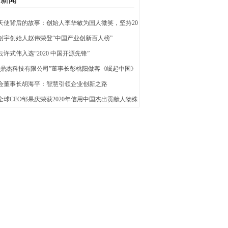
代天使背后的故事：创始人李华敏为国人微笑，坚持20
道创宇创始人赵伟荣登“中国产业创新百人榜”
云许式伟入选“2020 中国开源先锋”
江西鼎杰科技有限公司”董事长彭桃阳做客《崛起中国》
董会董事长胡海平：智慧引领企业创新之路
全球CEO邹果庆荣获2020年信用中国杰出贡献人物殊