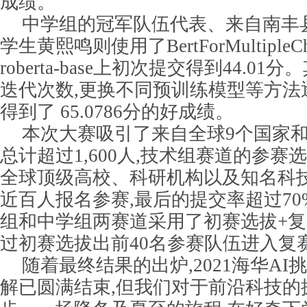
成绩。
中学组的冠军队伍代表、来自南丰
学生黄熙鸣则使用了BertForMultipleC
roberta-base上初次提交得到44.0
迭代次数,更换不同预训练模型等方法
得到了 65.0786分的好成绩。
本次大赛吸引了来自全球9个国家
总计超过1,600人,技术组赛道的参赛
全球顶级高校、科研机构以及知名科
近百人报名参赛,最后的提交率超过7
组和中学组两赛道采用了初赛选拔+复
过初赛选拔出前40名参赛队伍进入复
随着最终结果的出炉,2021海华AI
解已圆满结束,但我们对于前沿科技的