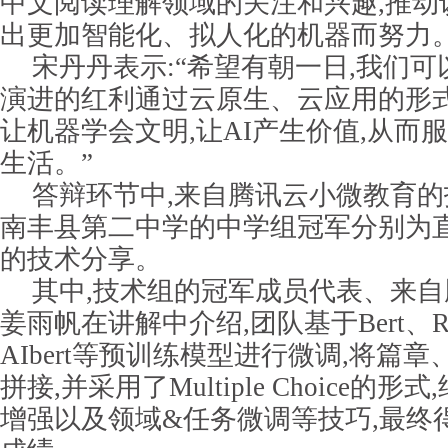
中文阅读理解领域的关注和兴趣,推动
出更加智能化、拟人化的机器而努力。
宋丹丹表示:“希望有朝一日,我们可
演进的红利通过云原生、云应用的形式
让机器学会文明,让AI产生价值,从而
生活。”
答辩环节中,来自腾讯云小微教育
南丰县第二中学的中学组冠军分别为
的技术分享。
其中,技术组的冠军成员代表、来
姜雨帆在讲解中介绍,团队基于Bert、Robe
AIbert等预训练模型进行微调,将篇
拼接,并采用了Multiple Choice的
增强以及领域&任务微调等技巧,最终得出