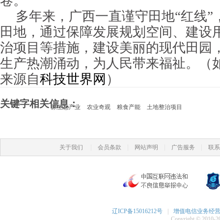
卷。
多年来，广西一直谨守田地“红线”
田地，通过保障发展规划空间、建设
治项目等措施，建设美丽的现代田园
生产热潮涌动，为人民带来福祉。（
来源自
科技世界网
）
关键字相关信息：
原生态产业
农业奇观
粮食产能
土地整治项目
|
|
|
|
关于我们
会员条款
网站声明
广告服务
联系
辽ICP备15016212号
|
增值电信业务经营许可
Copyright © 2010-20