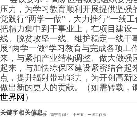
压力，为学习教育顺利开展提供坚强
觉践行“两学一做”，大力推行“一线工
把精力集中到干事业上，在项目建设
线、脱贫攻坚一线、维护稳定一线干
展“两学一做”学习教育与完成各项工
来，与紧扣产业结构调整、做大做强
起来，与加快综保区建设紧密结合起
点，提升辐射带动能力，为开创高新
做出新的更大的贡献。（如需转载，
世界网
）
关键字相关信息：
两学一做
南宁高新区
十三五
一线工作法