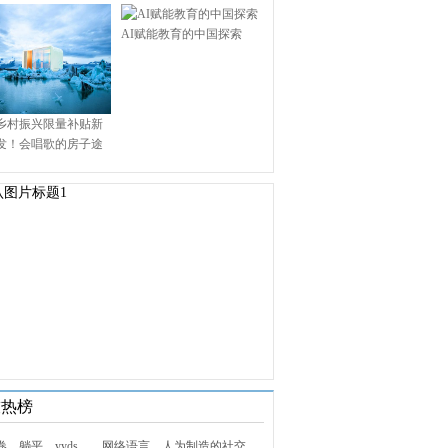
AI赋能教育的中国探索
乡村振兴限量补贴新
发！会唱歌的房子途
.9万启幕乡村田园新境
技热榜
1. 内卷、躺平、yyds……网络语言，人为制造的社交屏障？