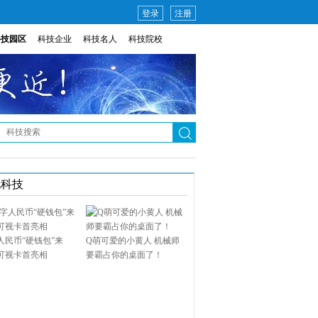
登录
注册
科技园区
科技企业
科技名人
科技院校
说科技
人民币“硬钱包”来
Q萌可爱的小黄人 机械师
可视卡首亮相
要霸占你的桌面了！