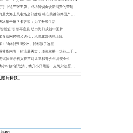
2. 打好手中这三张王牌，成功解锁食饮新消费的营销密码
3. 国内最大海上风电场全部建成 核心关键部件国产化攻关未来可期
 升级冰箱干嘛？卡萨帝：为了升级生活
 “海智摇篮”引领再启航 助力海归成就中国梦
 海尔食联网烤鸭又迭代，风味北京烤鸭上线
分享！3年转行UI设计，我都做了这些…..
8. 直播带货内卷下的流量买卖：顶流主播一场花上千万元，红利消退焦虑暴增
 Ⅰ/Ⅱ期试验显示科兴疫苗对儿童和青少年具安全性
10. “幼小衔接”被取消，幼升小只需要一支阿尔法蛋词典笔
关新闻