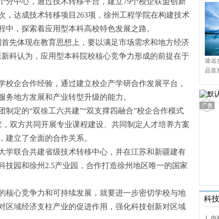
个分中心，通过技术转移平台，建立79个校企联盟创新
人次，达成技术转移项目263项，徐州工程学院在构建技术
程中，探索着应用型本科高校特色发展之路。
别首先体现在教育思想上，要以满足市场需求和地方经济
张新科认为，应用型本科院校核心竞争力形成的前提在于
途远
品首
境9
学校企合作经验，通过建立校企产学研合作发展平台，
服务地方发展和产业转型升级的能力。
制定的“双徐工六共建”“双支撑四融合”校企合作模式
余家，双方共同开展专业课程建设、共同制定人才培养方案
，建立了全面的合作关系。
大学联合共建省级技术转移中心，并在江苏和新疆建有
科技园和徐州2.5产业园，合作打造徐州地区唯一的国家
的核心竞争力和可持续发展，就要进一步密切学校与地
科
对区域经济支柱产业的促进作用，强化科技创新对区域