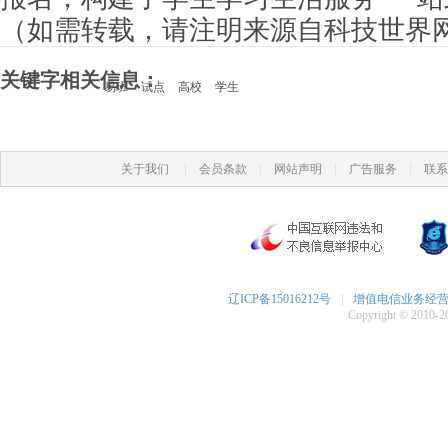
（如需转载，请注明来源自科技世界
关键字相关信息：
易班
试点
高校
学生
|
|
|
|
关于我们
会员条款
网站声明
广告服务
联系
辽ICP备15016212号
|
增值电信业务经营许可
Copyright © 2010-20