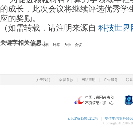
的成长，此次会议将继续评选优秀学
应的奖励。
（如需转载，请注明来源自
科技世界
关键字相关信息：
颗粒
材料
计算
力学
会议
|
|
|
|
关于我们
会员条款
网站声明
广告服务
联系
辽ICP备15016212号
|
增值电信业务经营许可
Copyright © 2010-20