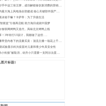
2. 打好手中这三张王牌，成功解锁食饮新消费的营销密码
3. 国内最大海上风电场全部建成 核心关键部件国产化攻关未来可期
 升级冰箱干嘛？卡萨帝：为了升级生活
 “海智摇篮”引领再启航 助力海归成就中国梦
 海尔食联网烤鸭又迭代，风味北京烤鸭上线
分享！3年转行UI设计，我都做了这些…..
8. 直播带货内卷下的流量买卖：顶流主播一场花上千万元，红利消退焦虑暴增
 Ⅰ/Ⅱ期试验显示科兴疫苗对儿童和青少年具安全性
10. “幼小衔接”被取消，幼升小只需要一支阿尔法蛋词典笔
关新闻