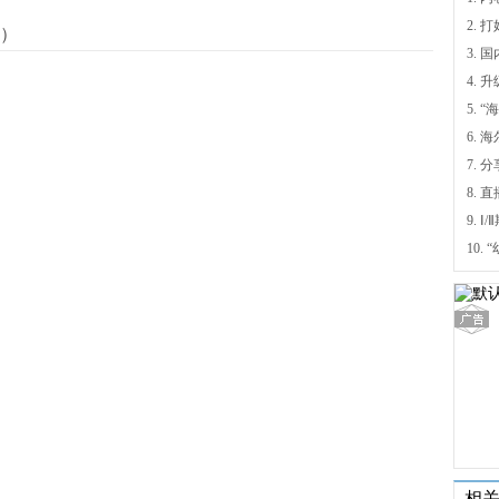
）
4.
5.
6.
7. 
9.
相