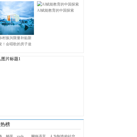
AI赋能教育的中国探索
乡村振兴限量补贴新
发！会唱歌的房子途
.9万启幕乡村田园新境
技热榜
1. 内卷、躺平、yyds……网络语言，人为制造的社交屏障？