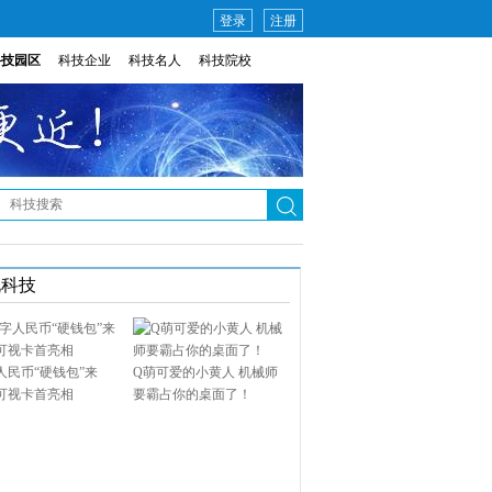
登录
注册
科技园区
科技企业
科技名人
科技院校
说科技
人民币“硬钱包”来
Q萌可爱的小黄人 机械师
可视卡首亮相
要霸占你的桌面了！