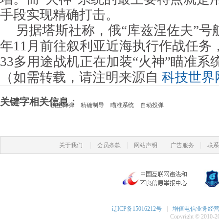
手段实现精确打击。
另据塔斯社称，俄“库兹涅佐夫”号航
年11月前往叙利亚近海执行作战任务
33多用途战机正在加装“火神”瞄准系
（如需转载，请注明来源自
科技世界
关键字相关信息：
航空炸弹
精确制导
瞄准系统
自动投弹
|
|
|
|
关于我们
会员条款
网站声明
广告服务
联系
辽ICP备15016212号
|
增值电信业务经营许可
Copyright © 2010-20