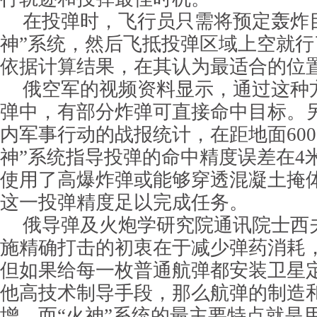
在投弹时，飞行员只需将预定轰炸
神”系统，然后飞抵投弹区域上空就行
依据计算结果，在其认为最适合的位
俄空军的视频资料显示，通过这种
弹中，有部分炸弹可直接命中目标。
内军事行动的战报统计，在距地面600
神”系统指导投弹的命中精度误差在4
使用了高爆炸弹或能够穿透混凝土掩
这一投弹精度足以完成任务。
俄导弹及火炮学研究院通讯院士西
施精确打击的初衷在于减少弹药消耗
但如果给每一枚普通航弹都安装卫星
他高技术制导手段，那么航弹的制造
增。而“火神”系统的最主要特点就是