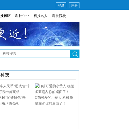
登录
注册
科技园区
科技企业
科技名人
科技院校
说科技
人民币“硬钱包”来
Q萌可爱的小黄人 机械师
可视卡首亮相
要霸占你的桌面了！