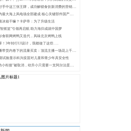
2. 打好手中这三张王牌，成功解锁食饮新消费的营销密码
3. 国内最大海上风电场全部建成 核心关键部件国产化攻关未来可期
 升级冰箱干嘛？卡萨帝：为了升级生活
 “海智摇篮”引领再启航 助力海归成就中国梦
 海尔食联网烤鸭又迭代，风味北京烤鸭上线
分享！3年转行UI设计，我都做了这些…..
8. 直播带货内卷下的流量买卖：顶流主播一场花上千万元，红利消退焦虑暴增
 Ⅰ/Ⅱ期试验显示科兴疫苗对儿童和青少年具安全性
10. “幼小衔接”被取消，幼升小只需要一支阿尔法蛋词典笔
关新闻