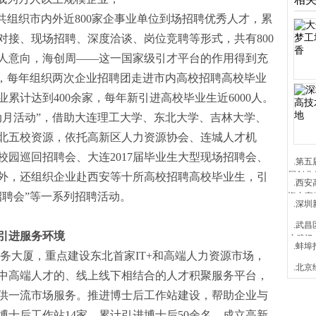
动，共组织市内外近800家企事业单位到场招聘优秀人才，累
预对接、现场招聘、深度洽谈、岗位竞聘等形式，共有800
人意向，海创周――这一国家级引才平台的作用得到充
动，每年组织两次企业招聘团走进市内高校招聘高校毕业
累计达到400余家，每年新引进高校毕业生近6000人。
活动月活动”，借助大连理工大学、东北大学、吉林大学、
北五校资源，依托高新区人力资源协会、连城人才机
园巡回招聘会、大连2017届毕业生大型现场招聘会、
.第
届创业
外，还组织企业赴西安等十所高校招聘高校毕业生，引
.西
招聘会”等一系列招聘活动。
资专家
.深圳
.武
才引进服务环境
户武汉
.蚌
务大厦，重点建设东北首家IT+和高端人力资源市场，
.北
中高端人才的、线上线下相结合的人才积聚服务平台，
供一流市场服务。推进博士后工作站建设，帮助企业与
士后工作站14家，累计引进博士后50余名。成立高新