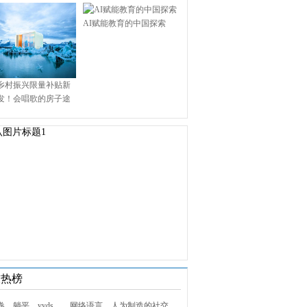
AI赋能教育的中国探索
乡村振兴限量补贴新
发！会唱歌的房子途
.9万启幕乡村田园新境
技热榜
1. 内卷、躺平、yyds……网络语言，人为制造的社交屏障？