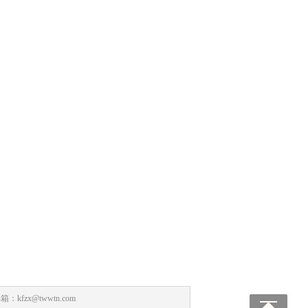
：kfzx@twwtn.com