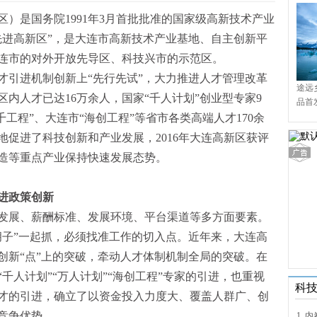
）是国务院1991年3月首批批准的国家级高新技术产业
家先进高新区”，是大连市高新技术产业基地、自主创新平
连市的对外开放先导区、科技兴市的示范区。
人才引进机制创新上“先行先试”，大力推进人才管理改革
途远
内人才已达16万余人，国家“千人计划”创业型专家9
品首
境9
千工程”、大连市“海创工程”等省市各类高端人才170余
促进了科技创新和产业发展，2016年大连高新区获评
造等重点产业保持快速发展态势。
进政策创新
发展、薪酬标准、发展环境、平台渠道等多方面要素。
胡子”一起抓，必须找准工作的切入点。近年来，大连高
创新“点”上的突破，牵动人才体制机制全局的突破。在
千人计划”“万人计划”“海创工程”专家的引进，也重视
科
才的引进，确立了以资金投入力度大、覆盖人群广、创
竞争优势。