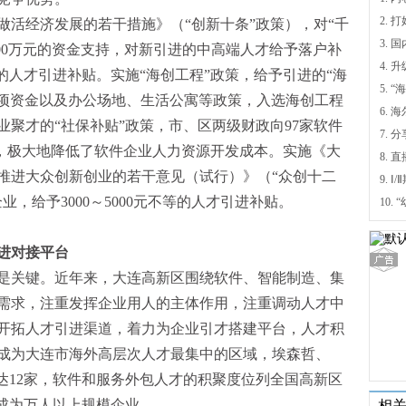
活经济发展的若干措施》（“创新十条”政策），对“千
300万元的资金支持，对新引进的中高端人才给予落户补
4.
元的人才引进补贴。实施“海创工程”政策，给予引进的“海
5.
业专项资金以及办公场地、生活公寓等政策，入选海创工程
6.
业聚才的“社保补贴”政策，市、区两级财政向97家软件
7. 
金，极大地降低了软件企业人力资源开发成本。实施《大
推进大众创新创业的若干意见（试行）》（“众创十二
9.
，给予3000～5000元不等的人才引进补贴。
进对接平台
是关键。近年来，大连高新区围绕软件、智能制造、集
需求，注重发挥企业用人的主体作用，注重调动人才中
开拓人才引进渠道，着力为企业引才搭建平台，人才积
成为大连市海外高层次人才最集中的区域，埃森哲、
达12家，软件和服务外包人才的积聚度位列全国高新区
展成为万人以上规模企业，
相