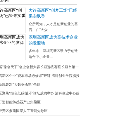
大连高新区“创梦工场”已经
果实飘香
众所周知，人才是创新创业的基
石。在“大众…
深圳高新区成为高技术企业
的发源地
多年来，深圳高新区致力于创造
适合中小企业…
五届“豫创天下”创业创新大赛长垣选拔赛暨长垣市第一
创新大赛成功举办 清科创业中心实效助力
安高新区企业“资本市场必修课”开讲 清科创业学院携投
倾心助力
新规是对“大数据杀熟”亮剑
昌区聚焦“绿色低碳循环”论坛成功举办 清科创业中心落
埠打造智能传感器产业集聚区
京经开区参建国家人工智能先导区