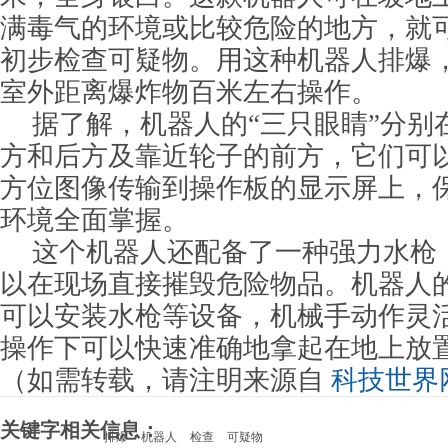
满毒气的环境或比较危险的地方，就
初步检查可疑物。用这种机器人排爆
室外距离爆炸物百米左右操作。
据了解，机器人的“三只眼睛”分别
方和后方及靠近轮子的前方，它们可
方位图像传输到操作板的显示屏上，
环境全面掌握。
这个机器人还配备了一种强力水枪
以在现场直接摧毁危险物品。机器人
可以安装水枪等设备，机械手动作灵
操作下可以快速准确地拿起在地上放
（如需转载，请注明来源自
科技世界
关键字相关信息：
排爆
机器人
检查
可疑物