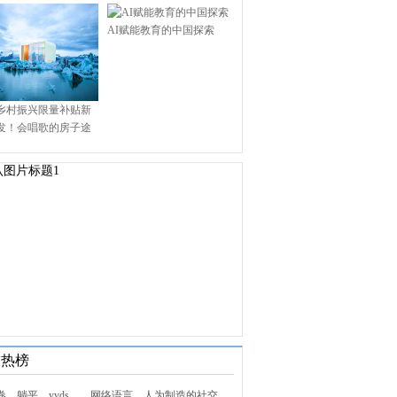
AI赋能教育的中国探索
乡村振兴限量补贴新
发！会唱歌的房子途
.9万启幕乡村田园新境
技热榜
1. 内卷、躺平、yyds……网络语言，人为制造的社交屏障？