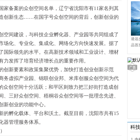
国家备案的众创空间名单，辽宁省沈阳市有11家名列其
造创新生态……在国字号众创空间的背后，创新创业的
众创空间建设，与科技企业孵化器、产业园等共同组成了
途远
市场化、专业化、集成化、网络化方向快速发展。据了
品首
境9
了国际领先的水平。在高新技术领域和工业设计、增材
有力发挥了培育经济增长点的重要作用。
的创新要素和政策集聚优势，加快打造创业创新示范
商务虚拟产业园、锦联创业邦、米库创服众创空间为代
向的众创空间十分活跃；和平区则致力把三好街打造成创
间、三好众创空间、梧桐谷众创空间等一批理念先进、
创新创业的功能中心。
新的孵化载体、平台和沃土。截至目前，沈阳市共有15
化器管理服务体系。
科
）