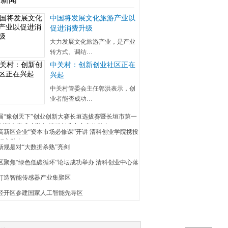
中国将发展文化旅游产业以
促进消费升级
大力发展文化旅游产业，是产业
转方式、调结…
中关村：创新创业社区正在
兴起
中关村管委会主任郭洪表示，创
业者能否成功…
五届“豫创天下”创业创新大赛长垣选拔赛暨长垣市第一
创新大赛成功举办 清科创业中心实效助力
安高新区企业“资本市场必修课”开讲 清科创业学院携投
倾心助力
新规是对“大数据杀熟”亮剑
昌区聚焦“绿色低碳循环”论坛成功举办 清科创业中心落
埠打造智能传感器产业集聚区
京经开区参建国家人工智能先导区