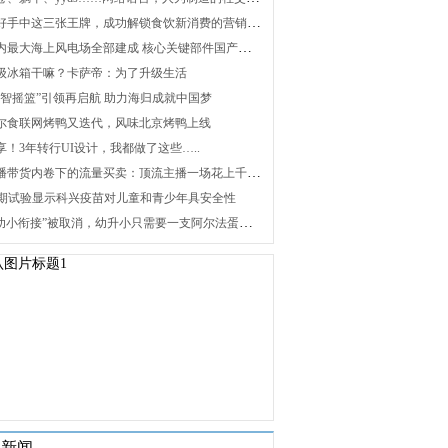
2. 打好手中这三张王牌，成功解锁食饮新消费的营销密码
3. 国内最大海上风电场全部建成 核心关键部件国产化攻关未来可期
 升级冰箱干嘛？卡萨帝：为了升级生活
 “海智摇篮”引领再启航 助力海归成就中国梦
 海尔食联网烤鸭又迭代，风味北京烤鸭上线
分享！3年转行UI设计，我都做了这些…..
8. 直播带货内卷下的流量买卖：顶流主播一场花上千万元，红利消退焦虑暴增
 Ⅰ/Ⅱ期试验显示科兴疫苗对儿童和青少年具安全性
10. “幼小衔接”被取消，幼升小只需要一支阿尔法蛋词典笔
关新闻