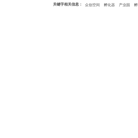
关键字相关信息：
众创空间
孵化器
产业园
孵