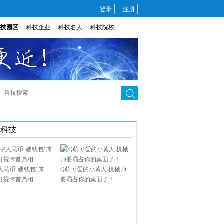
登录
注册
科技园区
科技企业
科技名人
科技院校
说科技
人民币“硬钱包”来
Q萌可爱的小黄人 机械师
可视卡首亮相
要霸占你的桌面了！