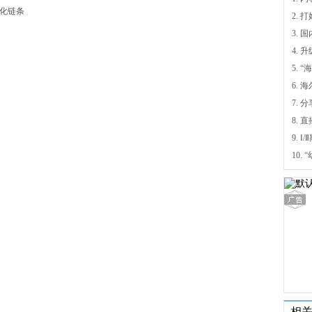
化链条
4.
5.
6.
7. 
9.
相