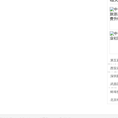
.第
届创业
.西
资专家
.深圳
.武
户武汉
.蚌
.北