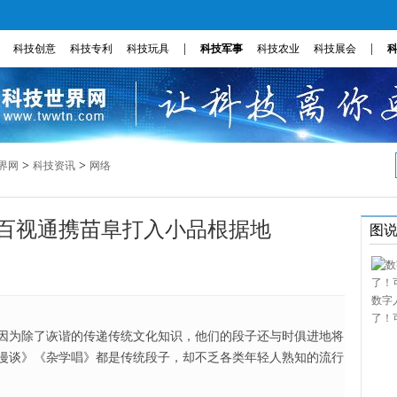
|
|
科技创意
科技专利
科技玩具
科技军事
科技农业
科技展会
>
>
界网
科技资讯
网络
 百视通携苗阜打入小品根据地
图
数字
了！
因为除了诙谐的传递传统文化知识，他们的段子还与时俱进地将
漫谈》《杂学唱》都是传统段子，却不乏各类年轻人熟知的流行