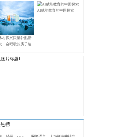
AI赋能教育的中国探索
乡村振兴限量补贴新
发！会唱歌的房子途
.9万启幕乡村田园新境
技热榜
1. 内卷、躺平、yyds……网络语言，人为制造的社交屏障？