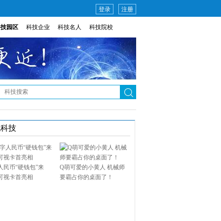
登录
注册
科技园区
科技企业
科技名人
科技院校
说科技
人民币“硬钱包”来
Q萌可爱的小黄人 机械师
可视卡首亮相
要霸占你的桌面了！