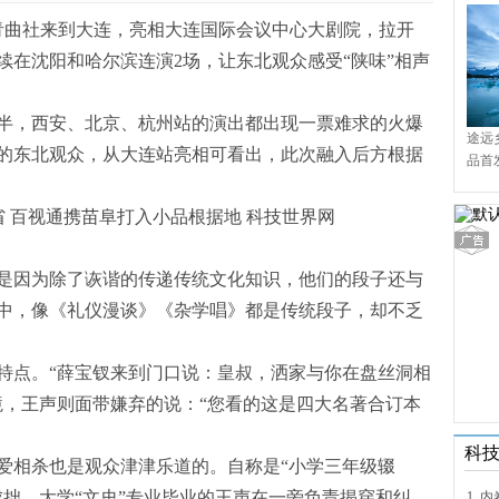
声携青曲社来到大连，亮相大连国际会议中心大剧院，拉开
续在沈阳和哈尔滨连演2场，让东北观众感受“陕味”相声
半，西安、北京、杭州站的演出都出现一票难求的火爆
途远
的东北观众，从大连站亮相可看出，此次融入后方根据
品首
境9
是因为除了诙谐的传递传统文化知识，他们的段子还与
中，像《礼仪漫谈》《杂学唱》都是传统段子，却不乏
特点。“薛宝钗来到门口说：皇叔，洒家与你在盘丝洞相
境，王声则面带嫌弃的说：“您看的这是四大名著合订本
。
科
爱相杀也是观众津津乐道的。自称是“小学三年级辍
成拙，大学“文史”专业毕业的王声在一旁负责揭穿和纠