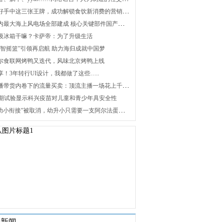
2. 打好手中这三张王牌，成功解锁食饮新消费的营销密码
3. 国内最大海上风电场全部建成 核心关键部件国产化攻关未来可期
 升级冰箱干嘛？卡萨帝：为了升级生活
 “海智摇篮”引领再启航 助力海归成就中国梦
 海尔食联网烤鸭又迭代，风味北京烤鸭上线
分享！3年转行UI设计，我都做了这些…..
8. 直播带货内卷下的流量买卖：顶流主播一场花上千万元，红利消退焦虑暴增
 Ⅰ/Ⅱ期试验显示科兴疫苗对儿童和青少年具安全性
10. “幼小衔接”被取消，幼升小只需要一支阿尔法蛋词典笔
关新闻