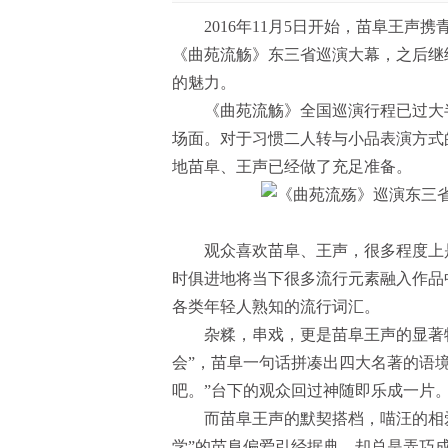
2016年11月5日开始，苗阜王
《曲苑流觞》东三省巡演大幕，之后继
的魅力。
《曲苑流觞》全国巡演行程已过大
场面。对于习惯二人转与小品表演方式
地苗阜、王声已经做了充足准备。
观众喜欢苗阜、王声，很多程度上
时俱进地将当下很多流行元素融入作品
各类年轻人熟知的流行词汇。
杂糅，串戏，更是苗阜王声的显著
会”，苗阜一句话拼凑出四大名著的语
吧。”台下的观众回过神随即乐成一片
而苗阜王声的默契搭档，喵汪的相
学”的苗阜偏爱引经据典，却总是弄巧