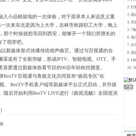
”融入小品根据地的一次体验，对于苗阜本人来说意义重
4.
第一次来东北是因为上大学，吉林市铁路职工大学，晚上
5.
，那个时候就想等回到西安，能够开一个我们所擅长的
6.
有了萌芽吧。
7. 
开始以新媒体形式传播传统相声曲艺。通过与百视通的合
播渠道有了全新突破，形成IPTV、智能电视、OTT、手
9.
更喜爱通过新媒体收看节目的90后年轻粉丝拥趸。
牌BesTV百视通与青曲文化共同宣布“曲苑专区”在
字电视、 BesTV手机客户端等新媒体平台正式启动，并升级
随后开始利用BesTV LIVE进行《曲苑流觞》全国巡演
）
殇
相