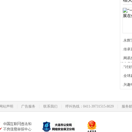
.永
.传承
.网易
绿色意
.“
.全球
.兴
|
|
|
|
网站声明
广告服务
联系我们
呼叫热线：0411-39731515-8029
服务邮箱