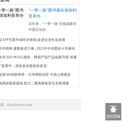
“一带一路”图书展在保加利
亚举办
近年来，“一带一路”沿线国家对
中国文化的…
辉宝APP完善市场经济体制,促进企业长远发展
百年精神 凝聚奋进力量 | 2021年中绿盟奋斗关键词
发布2020 年ESG报告：网易严选产品创新升级 传播
识
讨好”新青年，拼多多的套路有多深
超算500强新榜单：日本蝉联冠军 中国上榜最多
趣电商探索新领域 助力二奢商家收获生意新增量
：kfzx@twwtn.com