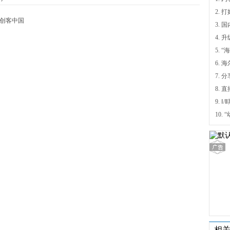
创客中国
4.
5.
6.
7. 
9.
相