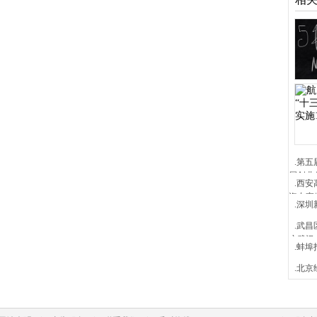
.第
届创业
.西
资专家
.深圳
.武
户武汉
.蚌
.北