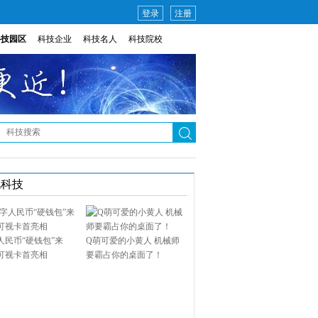
登录
注册
科技园区
科技企业
科技名人
科技院校
说科技
人民币“硬钱包”来
Q萌可爱的小黄人 机械师
可视卡首亮相
要霸占你的桌面了！