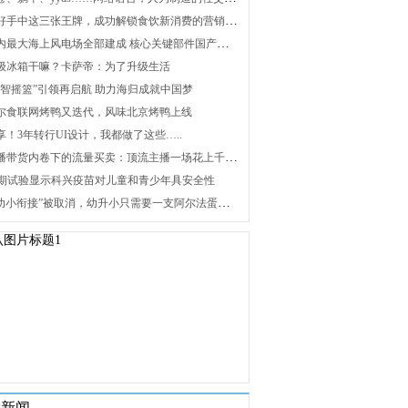
2. 打好手中这三张王牌，成功解锁食饮新消费的营销密码
3. 国内最大海上风电场全部建成 核心关键部件国产化攻关未来可期
 升级冰箱干嘛？卡萨帝：为了升级生活
 “海智摇篮”引领再启航 助力海归成就中国梦
 海尔食联网烤鸭又迭代，风味北京烤鸭上线
分享！3年转行UI设计，我都做了这些…..
8. 直播带货内卷下的流量买卖：顶流主播一场花上千万元，红利消退焦虑暴增
 Ⅰ/Ⅱ期试验显示科兴疫苗对儿童和青少年具安全性
10. “幼小衔接”被取消，幼升小只需要一支阿尔法蛋词典笔
关新闻