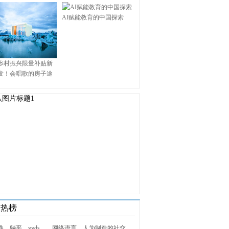
AI赋能教育的中国探索
乡村振兴限量补贴新
发！会唱歌的房子途
.9万启幕乡村田园新境
技热榜
1. 内卷、躺平、yyds……网络语言，人为制造的社交屏障？