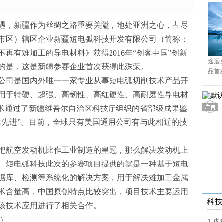
遇，新疆作为丝绸之路重要关隘，地处亚洲之心，占尽
市区）辖区企业新疆短电弧科技开发有限公司（简称：
再有难加工的导电材料》获得2016年“创客中国”创新
途远
的是，这是新疆参赛企业首次获得此殊荣。
品首
公司是国内外唯一一家专业从事短电弧切削技术产品开
境9
用于特硬、超强、高韧性、高红硬性、高耐磨性导电材
技术通过了新疆维吾尔自治区科技厅组织的省部级成果鉴
际先进”。目前，全球只有美国通用公司有与此相近的技
把航空发动机比作工业制造的皇冠，那么解决发动机上
。短电弧科技此次的参赛项目提供的就是一种基于短电
据库、检测等系统化的解决方案，用于解决难加工金属
术含量高，中国原创特点比较突出，项目技术主要运用
科
该技术应用进行了相关合作。
）