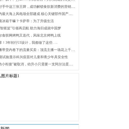
2. 打好手中这三张王牌，成功解锁食饮新消费的营销密码
3. 国内最大海上风电场全部建成 核心关键部件国产化攻关未来可期
 升级冰箱干嘛？卡萨帝：为了升级生活
 “海智摇篮”引领再启航 助力海归成就中国梦
 海尔食联网烤鸭又迭代，风味北京烤鸭上线
分享！3年转行UI设计，我都做了这些…..
8. 直播带货内卷下的流量买卖：顶流主播一场花上千万元，红利消退焦虑暴增
 Ⅰ/Ⅱ期试验显示科兴疫苗对儿童和青少年具安全性
10. “幼小衔接”被取消，幼升小只需要一支阿尔法蛋词典笔
关新闻