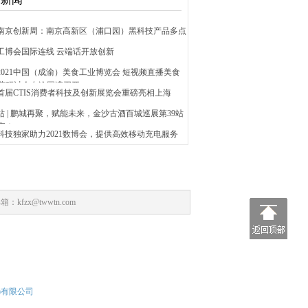
021南京创新周：南京高新区（浦口园）黑科技产品多点
21工博会国际连线 云端话开放创新
2021中国（成渝）美食工业博览会 短视频直播美食
营研讨会在渝圆满召开
21首届CTIS消费者科技及创新展览会重磅亮相上海
站 | 鹏城再聚，赋能未来，金沙古酒百城巡展第39站
官！
电科技独家助力2021数博会，提供高效移动充电服务
：kfzx@twwtn.com
)有限公司