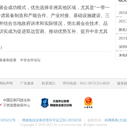
展会成功模式，优先选择非洲其他区域，尤其是“一带一
.2
考虑装备制造和产能合作、产业对接、基础设施建设、三
开花
.20
并结合当地政府诉求和实际情况，突出展会在技术、品
.聚焦
切实成为促进双边贸易、推动优势互补、提升中非尤其
垂类运
.20
）
.深圳
完美收
.来
装备制造展
中非合作论坛
|
|
|
|
网站声明
广告服务
联系我们
呼叫热线：0411-39731515-8029
服务邮箱
5016212号
|
增值电信业务经营许可证辽B2-20150256
|
版权所有：
科网商务(大连
Copyright © 2010-2021 by www.twwtn.com. all rights reserved