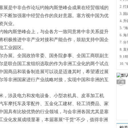
塞展是中非合作论坛约翰内斯堡峰会成果在经贸领域的
下不断加强塞中经贸合作的良好意愿。塞方视中国为优
4.
资兴业。
5.
坛约翰内斯堡峰会上，与会各方一致同意将中非关系提升
6.
将积极推进中非产业对接和产能合作，鼓励支持中国企
7. 
批工业园区。
尔办展。全国政协常委、国务院参事、全国工商联副主
9.
尔是联合国工发组织选取的作为非洲工业化的两个试点
办中国商品和装备制造展可以说是适逢其时，希望通过展
尔等非洲国家进行产业战略对接，实现中国和非洲的互
方米，涉及电力和发电设备、小型农机具、皮革加工机
汽车摩托车及零配件、五金化工建材、轻工消费品、家
中国具有比较优势的行业领域，与会非洲各国尤其是塞
工业化发展成绩显著，本届塞展“干货”不少，值得非洲
相