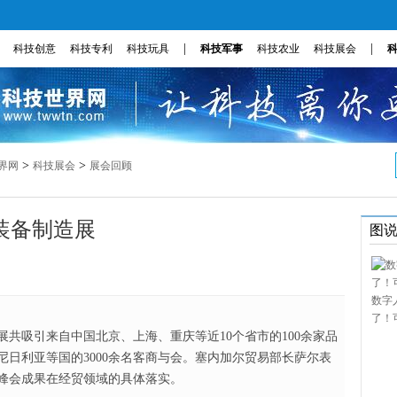
|
|
科技创意
科技专利
科技玩具
科技军事
科技农业
科技展会
>
>
界网
科技展会
展会回顾
装备制造展
图
数字
了！
造展共吸引来自中国北京、上海、重庆等近10个省市的100余家品
日利亚等国的3000余名客商与会。塞内加尔贸易部长萨尔表
峰会成果在经贸领域的具体落实。