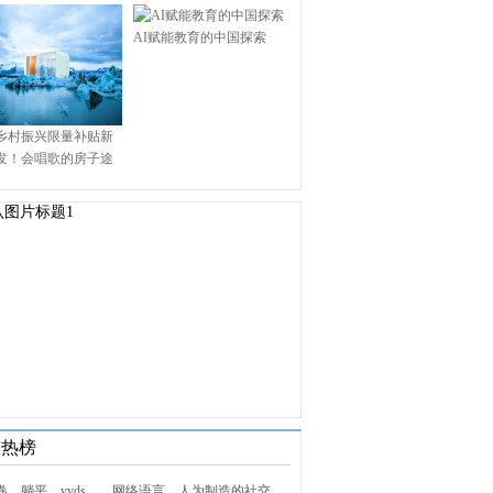
AI赋能教育的中国探索
乡村振兴限量补贴新
发！会唱歌的房子途
.9万启幕乡村田园新境
技热榜
1. 内卷、躺平、yyds……网络语言，人为制造的社交屏障？