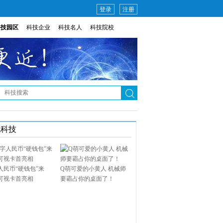
登录
注册
科技园区
科技企业
科技名人
科技院校
说科技
人民币“硬钱包”来
Q萌可爱的小黄人 机械师
可视卡首亮相
要霸占你的桌面了！