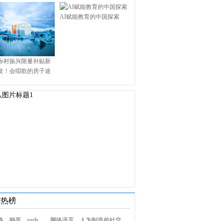
AI赋能教育的中国探索
乡村振兴限量补贴新
发！会唱歌的房子途
.9万启幕乡村田园新境
技热榜
1. 内卷、躺平、yyds……网络语言，人为制造的社交屏障？