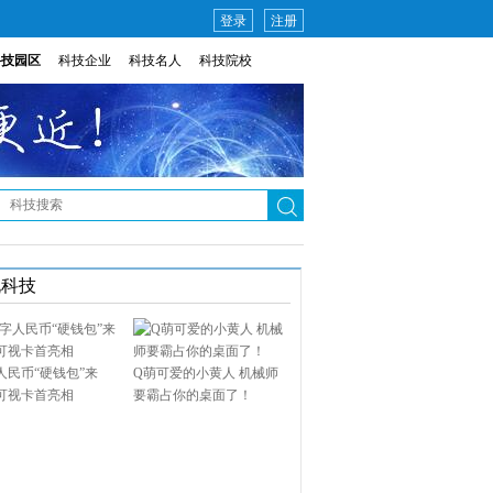
登录
注册
科技园区
科技企业
科技名人
科技院校
说科技
人民币“硬钱包”来
Q萌可爱的小黄人 机械师
可视卡首亮相
要霸占你的桌面了！