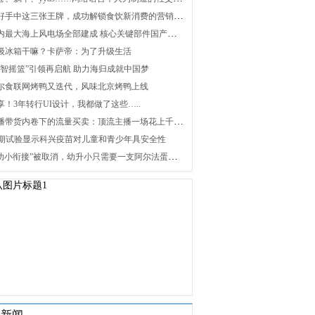
2. 打好手中这三张王牌，成功解锁食饮新消费的营销密码
3. 国内最大海上风电场全部建成 核心关键部件国产化攻关未来可期
 升级冰箱干嘛？卡萨帝：为了升级生活
 “海智摇篮”引领再启航 助力海归成就中国梦
 海尔食联网烤鸭又迭代，风味北京烤鸭上线
分享！3年转行UI设计，我都做了这些…..
8. 直播带货内卷下的流量买卖：顶流主播一场花上千万元，红利消退焦虑暴增
 Ⅰ/Ⅱ期试验显示科兴疫苗对儿童和青少年具安全性
10. “幼小衔接”被取消，幼升小只需要一支阿尔法蛋词典笔
关新闻