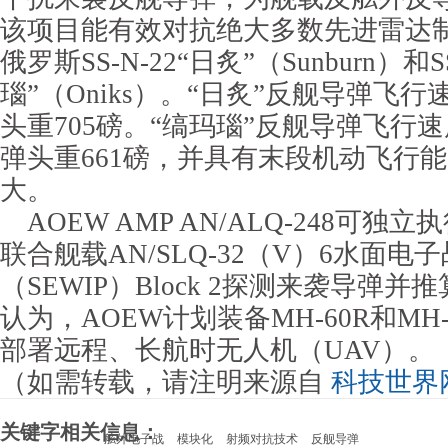
该项目能有效对抗绝大多数先进雷达
俄罗斯SS-N-22“日炙”（Sunburn）和S
瑙”（Oniks）。“日炙”反舰导弹飞
头重705磅。“缟玛瑙”反舰导弹飞行速
弹头重661磅，并具有末段机动飞行
大。
AOEW AMP AN/ALQ-248可独
联合舰载AN/SLQ-32（V）6水面电
（SEWIP）Block 2探测来袭导弹
认为，AOEW计划装备MH-60R和MH
部署远程、长航时无人机（UAV）。
（如需转载，请注明来源自
科技世界
关键字相关信息：
舷外电子战
模块化
射频对抗技术
反舰导弹