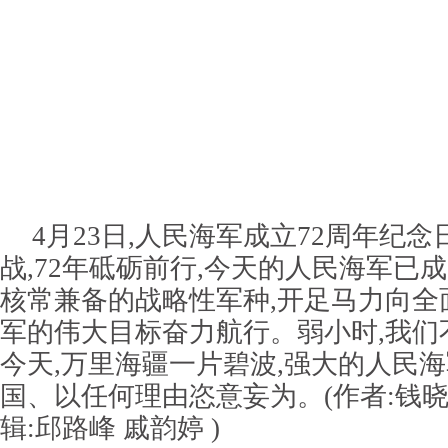
4月23日,人民海军成立72周年纪念
战,72年砥砺前行,今天的人民海军已
核常兼备的战略性军种,开足马力向全
军的伟大目标奋力航行。弱小时,我们
今天,万里海疆一片碧波,强大的人民
国、以任何理由恣意妄为。(作者:钱晓
辑:邱路峰 戚韵婷 )