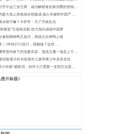
2. 打好手中这三张王牌，成功解锁食饮新消费的营销密码
3. 国内最大海上风电场全部建成 核心关键部件国产化攻关未来可期
 升级冰箱干嘛？卡萨帝：为了升级生活
 “海智摇篮”引领再启航 助力海归成就中国梦
 海尔食联网烤鸭又迭代，风味北京烤鸭上线
分享！3年转行UI设计，我都做了这些…..
8. 直播带货内卷下的流量买卖：顶流主播一场花上千万元，红利消退焦虑暴增
 Ⅰ/Ⅱ期试验显示科兴疫苗对儿童和青少年具安全性
10. “幼小衔接”被取消，幼升小只需要一支阿尔法蛋词典笔
关新闻