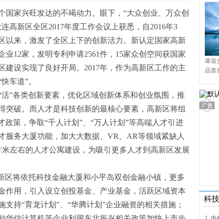
个国家兴旺发达的不竭动力。眼下，“大众创业、万众创
连高新区全区2017年度工作会议上获悉，自2016年3
区以来，激发了全区上下的创新活力。新认定国家高新
业12家，发明专利申请2561件，15家众创空间获国家
途远
建设实现了良好开局。2017年，作为高新区工作的主
品首
境9
快车道”。
“活”各类创新要素，优化区域创新体系和创业氛围，推
得突破。而人才是科技创新的最核心要素，高新区将组
人才政策，争取“千人计划”、“万人计划”等高端人才引进
才服务大厦功能，加大大数据、VR、AR等领域紧缺人
方米左右的人才公寓建设，为吸引更多人才到高新区发展
高新区将依托科技金融大厦和小平岛双创金融小镇，更多
金作用，引入设立创投基金、产业基金，活跃区域资本
科
支持“育龙计划”、“华腾计划”企业融资的相关措施；
励华信计算机等企业利用东北振兴相关政策加快上市步