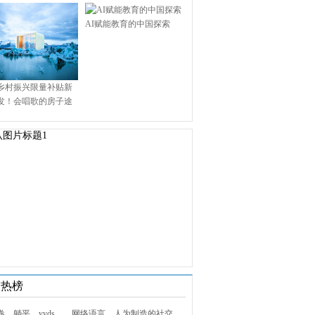
AI赋能教育的中国探索
乡村振兴限量补贴新
发！会唱歌的房子途
.9万启幕乡村田园新境
技热榜
1. 内卷、躺平、yyds……网络语言，人为制造的社交屏障？