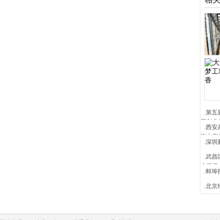
.第
届创业
.西
资专家
.深圳
.武
户武汉
.蚌
.北