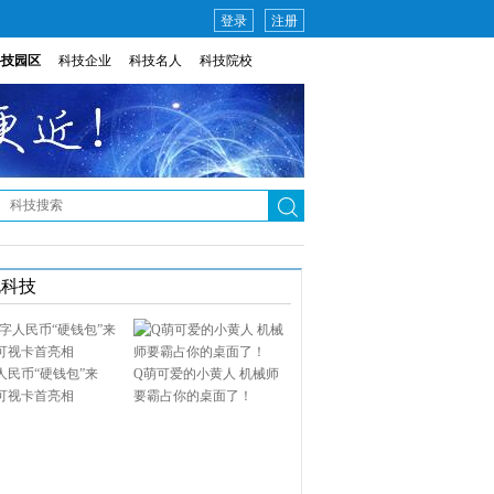
登录
注册
科技园区
科技企业
科技名人
科技院校
说科技
人民币“硬钱包”来
Q萌可爱的小黄人 机械师
可视卡首亮相
要霸占你的桌面了！