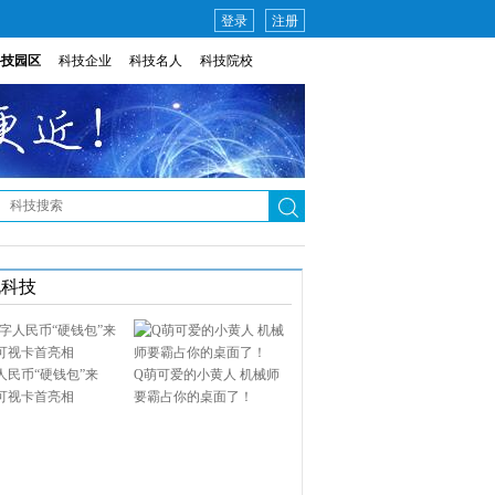
登录
注册
科技园区
科技企业
科技名人
科技院校
说科技
人民币“硬钱包”来
Q萌可爱的小黄人 机械师
可视卡首亮相
要霸占你的桌面了！