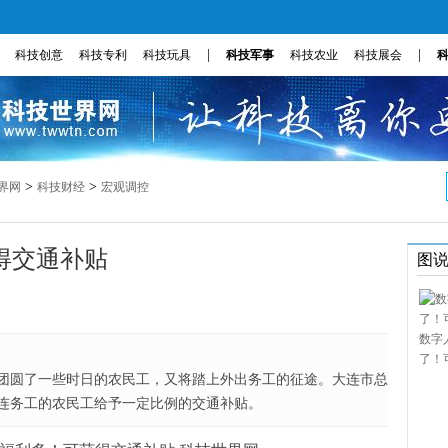
|
|
科技创意
科技专利
科技玩具
科技军事
科技农业
科技展会
>
>
界网
科技财经
宏观调控
得交通补贴
图
数字
了！
团圆了一些时日的农民工，又将踏上外出务工的征途。大连市总
大连务工的农民工给予一定比例的交通补贴。