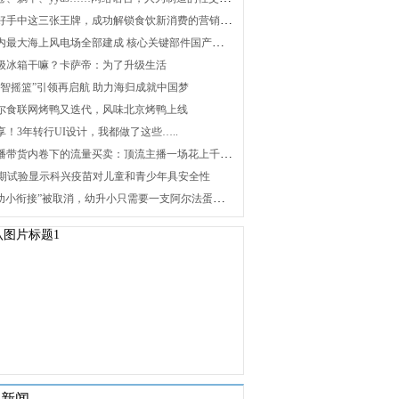
2. 打好手中这三张王牌，成功解锁食饮新消费的营销密码
3. 国内最大海上风电场全部建成 核心关键部件国产化攻关未来可期
 升级冰箱干嘛？卡萨帝：为了升级生活
 “海智摇篮”引领再启航 助力海归成就中国梦
 海尔食联网烤鸭又迭代，风味北京烤鸭上线
分享！3年转行UI设计，我都做了这些…..
8. 直播带货内卷下的流量买卖：顶流主播一场花上千万元，红利消退焦虑暴增
 Ⅰ/Ⅱ期试验显示科兴疫苗对儿童和青少年具安全性
10. “幼小衔接”被取消，幼升小只需要一支阿尔法蛋词典笔
关新闻