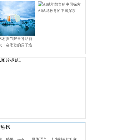
AI赋能教育的中国探索
乡村振兴限量补贴新
发！会唱歌的房子途
.9万启幕乡村田园新境
技热榜
1. 内卷、躺平、yyds……网络语言，人为制造的社交屏障？