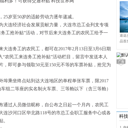
25岁至50岁的适龄劳动力逐年递减。
为大连经济社会发展贡献力量，大连市总工会列支专项
连务工抢补贴”活动，对节后来大连务工的农民工给予一
途远
品首
境9
大连务工的农民工，都可在2017年2月13日至3月6日期
入“农民工来连务工抢补贴”活动栏目，留言中发送本人
，即可参与领取50元至150元不等的车票补贴，抢完为
埠乘坐终点站到达大连地区的单程单张车票，限2017
或动车组二等座的实名制火车票、三等舱以下（含三等舱）
布通过人员微信昵称，自公布之日起一个月内，农民工
大连沙河口区华北路118号的市总工会职工服务中心或各
科
贴。