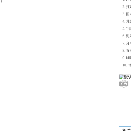
）
4.
5.
6.
7. 
9.
相