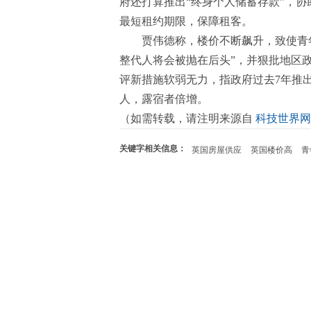
府还打算推出“终身个人储蓄存款”，
最短租约期限，保障租客。
贾伟德称，楼价不断飙升，致使青
整代人将会被抛在后头”，并狠批地区
评新措施软弱无力，指政府过去7年推
人，露宿者倍增。
（如需转载，请注明来源自
科技世界网
关键字相关信息：
英国房屋供应
英国楼价高
青