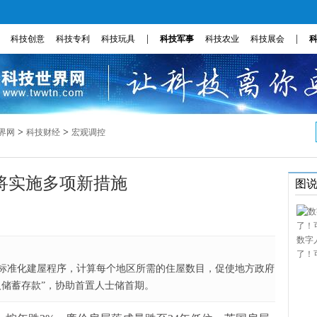
|
|
科技创意
科技专利
科技玩具
科技军事
科技农业
科技展会
>
>
界网
科技财经
宏观调控
将实施多项新措施
图
数字
了！
标准化建屋程序，计算每个地区所需的住屋数目，促使地方政府
人储蓄存款”，协助首置人士储首期。