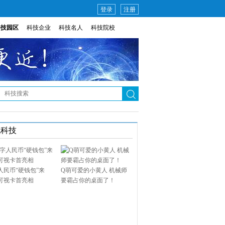
登录
注册
科技园区
科技企业
科技名人
科技院校
说科技
人民币“硬钱包”来
Q萌可爱的小黄人 机械师
可视卡首亮相
要霸占你的桌面了！