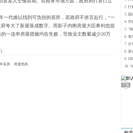
协助首置人士储首期。在租务市场方面，政府则打算订立
年一代难以找到可负担的居所，若政府不坐言起行，“一
4.
政府夸大了新屋落成数字。而影子内阁房屋大臣希利也批
5.
出的一连串房屋措施均告失败，导致业主数量减少20万
6.
7. 
）
9.
年买房
房屋危机
相