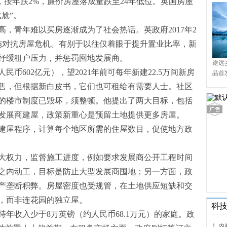
2万，按年跌2%，廉价房屋落成量跌至24年低位。英国房屋
尬”。
，青年难以买房逐渐成为了社会热话。英政府2017年2
施对抗房屋危机。有别于以往仅着眼于提升置业比率，新
纾缓租户压力，并惩罚囤地发展商。
途远
民币602亿元），望2021年前可每年新建22.5万间新房
品首
境9
售，但根据新白皮书，它们也可租给有需要人士。社区
的楼市制度已毁坏，须整顿。他提出了两大目标，包括
发展商建屋，政策新重心是预留土地提供更多房屋。
建屋程序，计算每个地区所需的住屋数目，促使地方政
大权力，监督施工进度，例如要求发展商公开工程时间
之内动工，目标是防止大型发展商囤地；另一方面，政
产垄断积弊。房屋密度也受规管，在土地供应短缺和交
，而非连花园的独立屋。
科
年收入少于8万英镑（约人民币68.1万元）的家庭。政