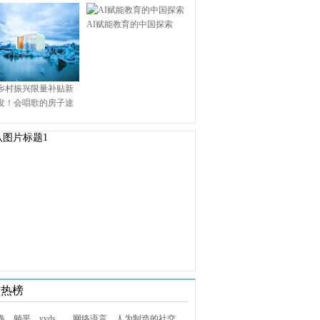
AI赋能教育的中国探索
乡村振兴限量补贴新
发！会唱歌的房子途
.9万启幕乡村田园新境
技热榜
1. 内卷、躺平、yyds……网络语言，人为制造的社交屏障？