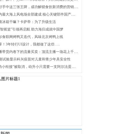
2. 打好手中这三张王牌，成功解锁食饮新消费的营销密码
3. 国内最大海上风电场全部建成 核心关键部件国产化攻关未来可期
 升级冰箱干嘛？卡萨帝：为了升级生活
 “海智摇篮”引领再启航 助力海归成就中国梦
 海尔食联网烤鸭又迭代，风味北京烤鸭上线
分享！3年转行UI设计，我都做了这些…..
8. 直播带货内卷下的流量买卖：顶流主播一场花上千万元，红利消退焦虑暴增
 Ⅰ/Ⅱ期试验显示科兴疫苗对儿童和青少年具安全性
10. “幼小衔接”被取消，幼升小只需要一支阿尔法蛋词典笔
关新闻