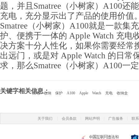
题，并且Smatree（小树家）A100
充电，充分显示出了产品的使用价值
Smatree（小树家）A100就是一款
护、便携于一体的 Apple Watch 充
决方案十分人性化，如果你需要经常携带 Ap
出远门，或是对 Apple Watch 的
求，那么Smatree（小树家）A100
关键字相关信息：
充电
收纳
保护
A100
Apple
Watch
充电
收纳盒
|
|
|
|
关于我们
会员条款
网站声明
广告服务
联系