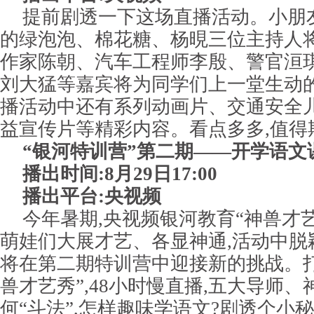
提前剧透一下这场直播活动。小朋
的绿泡泡、棉花糖、杨晛三位主持人
作家陈朝、汽车工程师李殷、警官洹
刘大猛等嘉宾将为同学们上一堂生动
播活动中还有系列动画片、交通安全
益宣传片等精彩内容。看点多多,值得
“银河特训营”第二期——开学语文
播出时间:8月29日17:00
播出平台:央视频
今年暑期,央视频银河教育“神兽才艺
萌娃们大展才艺、各显神通,活动中脱
将在第二期特训营中迎接新的挑战。
兽才艺秀”,48小时慢直播,五大导师、
何“斗法”,怎样趣味学语文?剧透个小