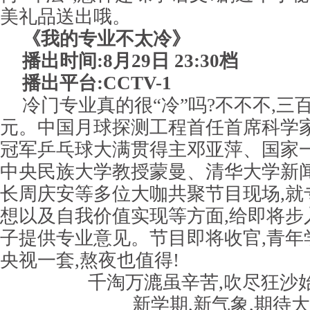
美礼品送出哦。
《我的专业不太冷》
播出时间:8月29日 23:30档
播出平台:CCTV-1
冷门专业真的很“冷”吗?不不不,三
元。中国月球探测工程首任首席科学
冠军乒乓球大满贯得主邓亚萍、国家
中央民族大学教授蒙曼、清华大学新
长周庆安等多位大咖共聚节目现场,就
想以及自我价值实现等方面,给即将步
子提供专业意见。节目即将收官,青年
央视一套,熬夜也值得!
千淘万漉虽辛苦,吹尽狂沙
新学期,新气象,期待