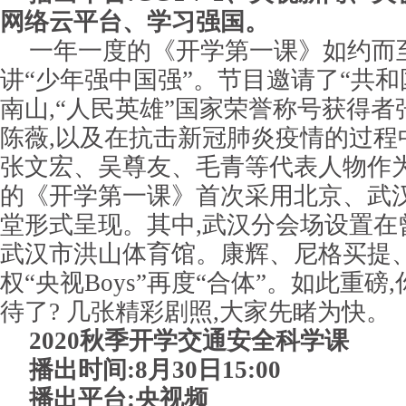
网络云平台、学习强国。
一年一度的《开学第一课》如约而至
讲“少年强中国强”。节目邀请了“共和
南山,“人民英雄”国家荣誉称号获得
陈薇,以及在抗击新冠肺炎疫情的过程
张文宏、吴尊友、毛青等代表人物作
的《开学第一课》首次采用北京、武
堂形式呈现。其中,武汉分会场设置在
武汉市洪山体育馆。康辉、尼格买提
权“央视Boys”再度“合体”。如此重
待了? 几张精彩剧照,大家先睹为快。
2020秋季开学交通安全科学课
播出时间:8月30日15:00
播出平台:央视频