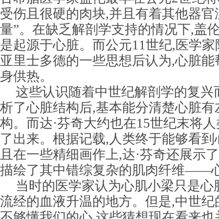
受伤且很硬的肉块,并且有着其他器官
量”。在缺乏解剖学支持的情况下,盖
是起源于心脏。而公元11世纪,医学
亚里士多德的一些思想后认为,心脏能
身供热。
这些认识随着中世纪解剖学的复兴
析了心脏结构后,基本能分清楚心脏有
构。而达·芬奇大约也在15世纪末将
了出来。根据记载,人类终于能够看到
且在一些精细画作上,达·芬奇还展示了
描绘了其中错综复杂的肌肉纤维——
当时的医学家认为心肌小梁只是心
流经的血液升温的地方。但是,中世纪
不够懂我们的心,这些猜想现在看来也