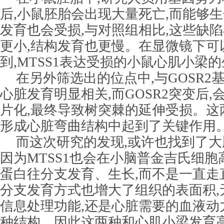
后,小鼠胚胎会出现大量死亡,而能够生
发育也会受损,与对照组相比,这些缺
更小,结构发育也更慢。在显微镜下可
到,MTSS1表达受损的小鼠心肌小梁
在另外筛选出的位点中,与GOSR2
心脏发育明显相关,而GOSR2突变后
片化,最终导致树突棘的延伸受损。这
形成心脏弯曲结构中起到了关键作用
而这次研究的发现,或许也找到了
因为MTSS1也会在小脑普金吉氏细胞
蛋白往分支发育、生长,而不是一直走
分支发育方式也增大了组织的表面积,
信息处理功能,还是心脏需要的血液动
种结构。因此这两种和心肌小梁发育高