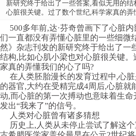
新研究终于给出了一些答案,看似无用的结
心脏很关键。过了数个世纪,科学家真的弄
500多年前,达·芬奇曾画下了心脏
们一直都没有弄懂心脏里的一些细微结
然》杂志刊发的新研究终于给出了一些
结构,比如心肌小梁也对心脏很关键。
家真的弄懂我们的心了吗?
在人类胚胎漫长的发育过程中,心
的器官,大约在受精完成4周后,心脏
动,而心脏的第一次搏动也意味着生命
发出“我来了”的信号。
人类对心脏曾有诸多猜想
历史上,人类从未停止尝试了解这个
古希腊医学家盖伦最早在公元2世纪将