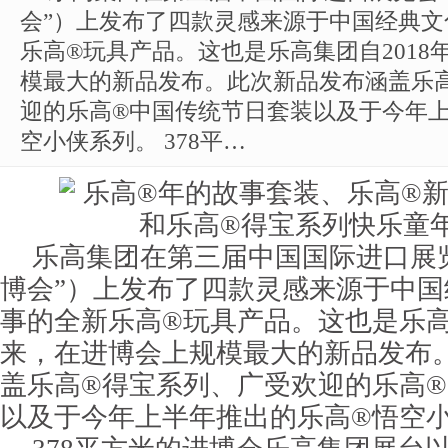
会”）上发布了四款灵感来源于中国经典
乐高®玩具产品。这也是乐高集团自2018
模最大的新品发布。此次新品发布涵盖乐
迎的乐高®中国传统节日套装以及于今年
空小侠系列。 378平…
乐高集团在第三届中国国际进口展
博会”）上发布了四款灵感来源于中
事的全新乐高®玩具产品。这也是乐高集
来，在进博会上规模最大的新品发布
盖乐高®得宝系列、广受欢迎的乐高
以及于今年上半年推出的乐高®悟空