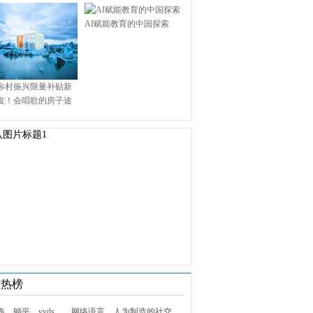
AI赋能教育的中国探索
乡村振兴限量补贴新
发！会唱歌的房子途
.9万启幕乡村田园新境
技热榜
1. 内卷、躺平、yyds……网络语言，人为制造的社交屏障？