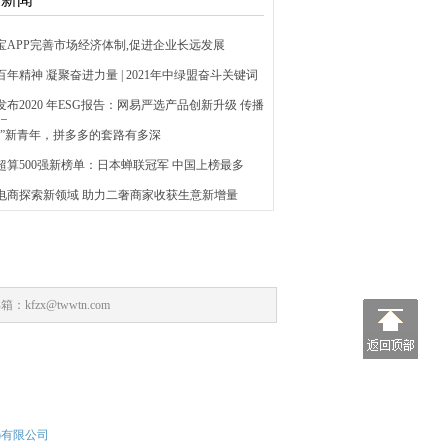
辉宝APP完善市场经济体制,促进企业长远发展
百年精神 凝聚奋进力量 | 2021年中绿盟奋斗关键词
发布2020 年ESG报告：网易严选产品创新升级 传播
识
讨好”新青年，拼多多的套路有多深
超算500强新榜单：日本蝉联冠军 中国上榜最多
趣电商探索新领域 助力二奢商家收获生意新增量
：kfzx@twwtn.com
)有限公司