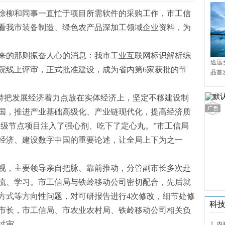
徐柳和同事一直忙于项目所需软件的采购工作，市工信
看我市装备制造、绿色农产品深加工领域企业资料，为
传来的那则振奋人心的消息：我市工业互联网标识解析综
途远
院线上评审，正式批准建设，成为省内第6家获批的节
品首
境9
坚持把发展经济着力点放在实体经济上，坚定不移建设制
国，推进产业基础高级化、产业链现代化，提高经济质
二级节点项目注入了强心剂、吃下了定心丸。”市工信局
经济、建设数字中国的重要论述，让全局上下为之一
视，主要领导亲自把脉、靠前推动，分管副市长多次赴
流、学习。市工信局与铁岭移动公司密切配合，先后就
方式等方向性问题，对可研报告进行4次修改，细节处修
科
副市长，市工信局、市农业农村局、铁岭移动公司相关负
过审。