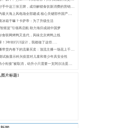
2. 打好手中这三张王牌，成功解锁食饮新消费的营销密码
3. 国内最大海上风电场全部建成 核心关键部件国产化攻关未来可期
 升级冰箱干嘛？卡萨帝：为了升级生活
 “海智摇篮”引领再启航 助力海归成就中国梦
 海尔食联网烤鸭又迭代，风味北京烤鸭上线
分享！3年转行UI设计，我都做了这些…..
8. 直播带货内卷下的流量买卖：顶流主播一场花上千万元，红利消退焦虑暴增
 Ⅰ/Ⅱ期试验显示科兴疫苗对儿童和青少年具安全性
10. “幼小衔接”被取消，幼升小只需要一支阿尔法蛋词典笔
关新闻