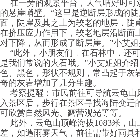
在一旁的观景平台，天气晴好时可
的悬崖峭壁。“这里是逆断层形成的
面，陡崖及其之上为较老的地层，陡
在挤压应力作用下，较老地层沿断面
对下降，从而形成了断层崖。”小艾
“此外，小朋友们，在石林中，还
是我们常说的火石哦。”小艾姐姐介
色、黑色，形状不规则，常凸起于灰
奇的灰岩增加了几分生趣。
考察提醒：市民前往可导航云龟山
入景区后，步行在景区寻找海陆变迁
可欣赏自然风光、露营观光等等。
此外，云龟山顶峰海拔1083米，
差，如遇雨雾天气，前往需带好雨具