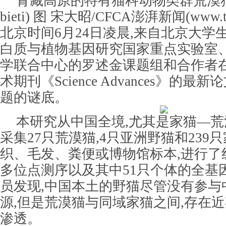
青藏高原的特有猫科动物类群荒漠猫(Felis
bieti) 图 宋大昭/CFCA澎湃新闻(www.th
北京时间6月24日凌晨,来自北京大学
白质与植物基因研究国家重点实验室、
学联合中心的罗述金课题组和合作者
术期刊《Science Advances》的最
题的谜底。
本研究从中国全境,尤其是家猫—
采集27只荒漠猫,4只亚洲野猫和239
织、毛发、粪便或博物馆标本,进行了
多位点测序以及其中51只个体的全基
员发现,中国本土的野猫尽管没有参与
源,但是荒漠猫与同域家猫之间,存在
渗透。