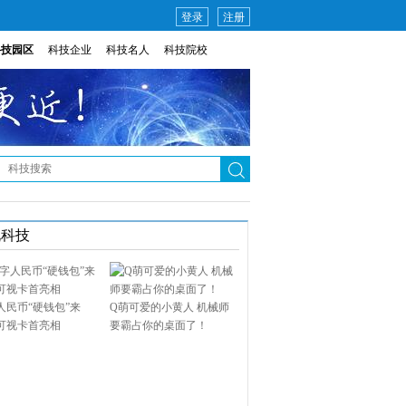
登录
注册
科技园区
科技企业
科技名人
科技院校
说科技
人民币“硬钱包”来
Q萌可爱的小黄人 机械师
可视卡首亮相
要霸占你的桌面了！