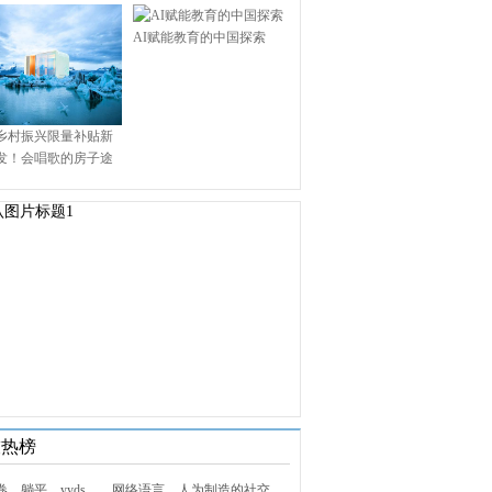
AI赋能教育的中国探索
乡村振兴限量补贴新
发！会唱歌的房子途
.9万启幕乡村田园新境
技热榜
1. 内卷、躺平、yyds……网络语言，人为制造的社交屏障？