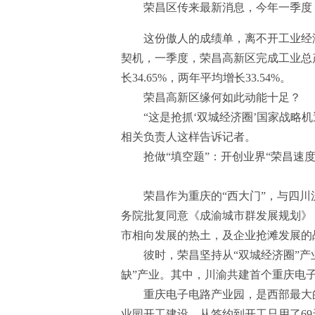
荣昌区传来最新消息，今年一季度，荣
这份傲人的成绩单，离不开工业经
契机，一季度，荣昌高新区完成工业总产值1
长34.65%，两年平均增长33.54%。
荣昌高新区缘何如此动能十足？
“这是抢抓‘双城经济圈’国家战略
相关负责人这样告诉记者。
抢做“填空题”：开创业界“荣昌速
荣昌作为重庆的“西大门”，与四川
务院批复同意《成渝城市群发展规划》
市相向发展的热土，及企业抢滩发展的
彼时，荣昌坚持从“双城经济圈”
缺”产业。其中，川渝共建首个重庆电
重庆电子电路产业园，是西部最大的电
业园开工建设，从签约到开工只用了69天