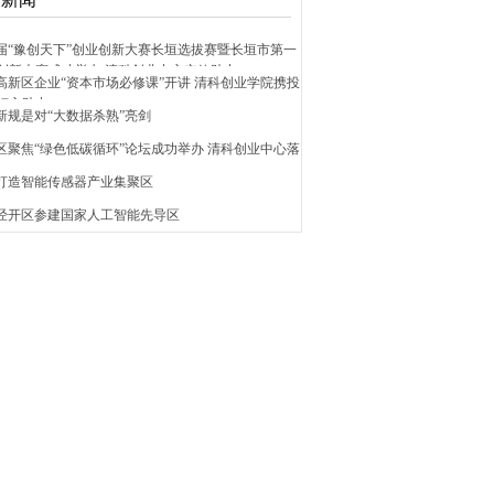
五届“豫创天下”创业创新大赛长垣选拔赛暨长垣市第一
创新大赛成功举办 清科创业中心实效助力
安高新区企业“资本市场必修课”开讲 清科创业学院携投
倾心助力
新规是对“大数据杀熟”亮剑
昌区聚焦“绿色低碳循环”论坛成功举办 清科创业中心落
埠打造智能传感器产业集聚区
京经开区参建国家人工智能先导区