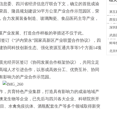
信息委、四川省经济信息厅联合下文，确立的首批成渝
荣昌、隆昌规划建设50平方公里产业合作示范园区，荣
.第
届创业
式，合力发展装备制造、玻璃陶瓷、食品医药主导产业，
.西
资专家
.深圳
共谋产业发展、打造合作样板的举措还不仅于此。
.武
川签订《“泸内荣永”国家高新区产业联盟合作协议》，四
户武汉
.蚌
建协同科技创新生态、强化资源互通共享等5个方面14项
.北
顺晨光经开区签订《协同发展合作框架协议》，共同立足
高端人才引进合作，以形成高效分工、优势互补、协同
有影响力的产业合作示范园。
作，共育特色产业集群，打造具有影响力的成渝地域产
澳龙生物等企业，已先后与四川各大企业、科研院所开
项目、水禽免疫抗体、酒瓶配套生产等多个领域取得新突