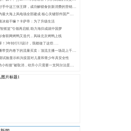
2. 打好手中这三张王牌，成功解锁食饮新消费的营销密码
3. 国内最大海上风电场全部建成 核心关键部件国产化攻关未来可期
 升级冰箱干嘛？卡萨帝：为了升级生活
 “海智摇篮”引领再启航 助力海归成就中国梦
 海尔食联网烤鸭又迭代，风味北京烤鸭上线
分享！3年转行UI设计，我都做了这些…..
8. 直播带货内卷下的流量买卖：顶流主播一场花上千万元，红利消退焦虑暴增
 Ⅰ/Ⅱ期试验显示科兴疫苗对儿童和青少年具安全性
10. “幼小衔接”被取消，幼升小只需要一支阿尔法蛋词典笔
关新闻