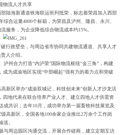
现物流人才共享
西部陆海新通道铁海联运班列抵荣，标志着荣昌加入西部
综合运量4800个标箱，为荣昌及泸州、隆昌、永川、
物流服务，为企业降低综合物流成本约15%。
打破行政壁垒，与周边省市协同共建物流通道、共享人才
负责人介绍。
泸州合力打造“内泸荣”国际物流枢纽“金三角”，构建
，成为成渝地区实现“中部崛起”强有力的着力点和突破
昌高新区举办“成渝双城记，科技创未来”创新人才沙龙活
昌，四地代表在联合培养产业人才、建立四地人才供需资
达成共识；去年10月，成功举办第一届畜牧科技展览及
级高新区，全国各地100余家企业推出2万余个工作岗
输送。
极与周边园区沟通交流，开展合作磋商，建立定期互访