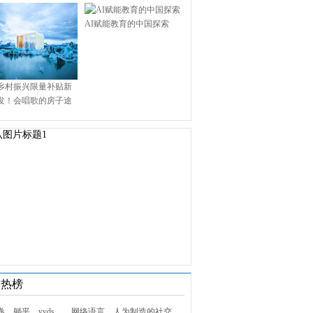
AI赋能教育的中国探索
乡村振兴限量补贴新
发！会唱歌的房子途
.9万启幕乡村田园新境
技热榜
1. 内卷、躺平、yyds……网络语言，人为制造的社交屏障？