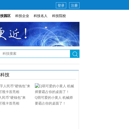
登录
注册
科技园区
科技企业
科技名人
科技院校
说科技
人民币“硬钱包”来
Q萌可爱的小黄人 机械师
可视卡首亮相
要霸占你的桌面了！