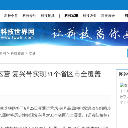
|
|
科技创意
科技专利
科技玩具
科技军事
科技农业
科技展会
>
>
界网
科技资讯
交通
运营 复兴号实现31个省区市全覆盖
图
数字
了！
林芝铁路将于6月25日开通运营,复兴号高原内电双源动车组同步
,届时将历史性实现复兴号对31个省区市全覆盖。(记者陆娅楠)