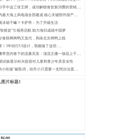
2. 打好手中这三张王牌，成功解锁食饮新消费的营销密码
3. 国内最大海上风电场全部建成 核心关键部件国产化攻关未来可期
 升级冰箱干嘛？卡萨帝：为了升级生活
 “海智摇篮”引领再启航 助力海归成就中国梦
 海尔食联网烤鸭又迭代，风味北京烤鸭上线
分享！3年转行UI设计，我都做了这些…..
8. 直播带货内卷下的流量买卖：顶流主播一场花上千万元，红利消退焦虑暴增
 Ⅰ/Ⅱ期试验显示科兴疫苗对儿童和青少年具安全性
10. “幼小衔接”被取消，幼升小只需要一支阿尔法蛋词典笔
关新闻