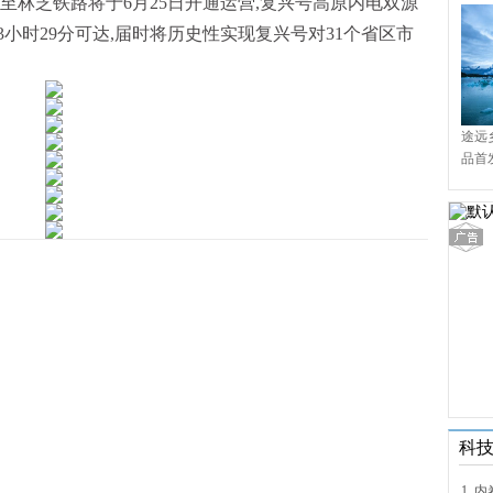
至林芝铁路将于6月25日开通运营,复兴号高原内电双源
小时29分可达,届时将历史性实现复兴号对31个省区市
途远
品首
境9
科