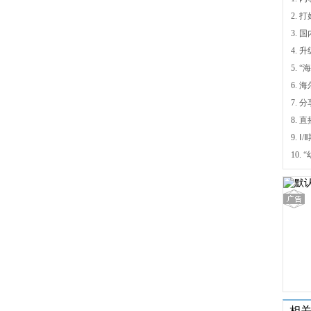
4.
5.
6.
7. 
9.
相