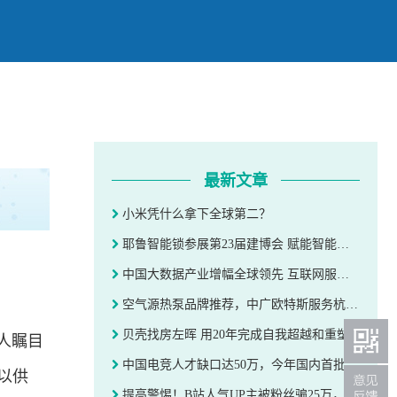
最新文章
小米凭什么拿下全球第二？
耶鲁智能锁参展第23届建博会 赋能智能生活
中国大数据产业增幅全球领先 互联网服务实体经济前景广阔
空气源热泵品牌推荐，中广欧特斯服务杭州万科亚运村项目
贝壳找房左晖 用20年完成自我超越和重塑
令人瞩目
中国电竞人才缺口达50万，今年国内首批电竞专业本科生毕业
以供
提高警惕！B站人气UP主被粉丝骗25万，你把粉丝当家人，粉丝把你当韭菜