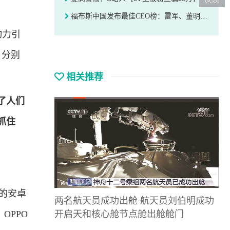
福布斯中国发布最佳CEO榜：雷军、董明珠上榜
动力引
，分别
相关推荐
了人们
抓住
歌的安卓
两名航天员成功出舱 航天员刘伯明成功
开启天和核心舱节点舱出舱舱门
OPPO