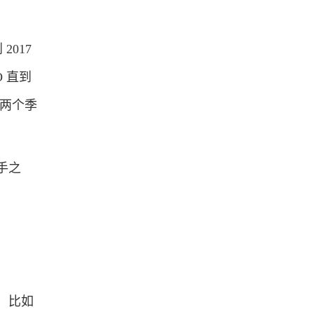
017
 直到
一两个季
手之
，比如