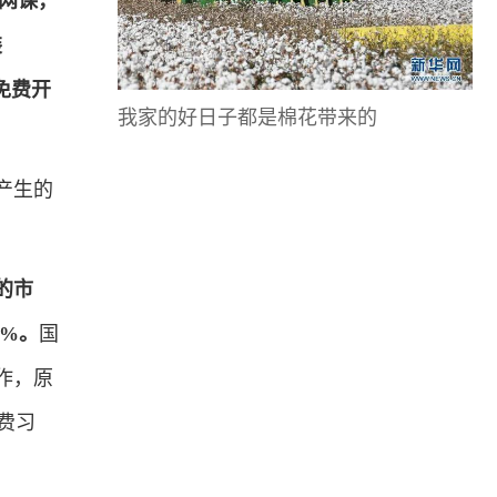
网课，
装
免费开
我家的好日子都是棉花带来的
产生的
的市
0%。
国
作，原
消费习