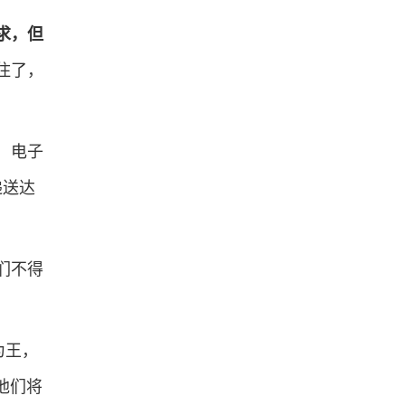
求，但
住了，
，电子
递送达
们不得
为王，
他们将