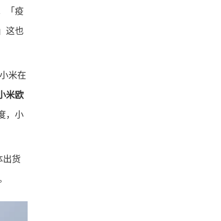
。「疫
」这也
小米在
，小米欧
季度，小
体出货
右。