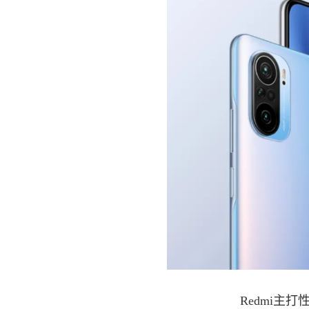
Redmi主